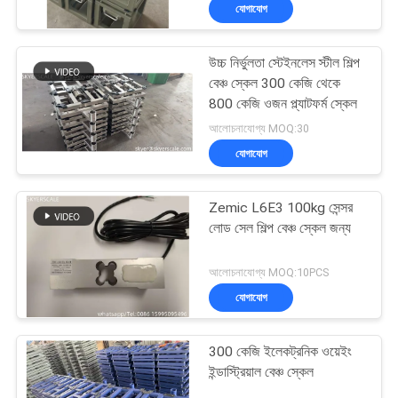
measurement high
যোগাযোগ
precision weighing
গুণমান
platform
উচ্চ নির্ভুলতা স্টেইনলেস স্টীল শিল্প
নিয়ন্ত্রণ
বেঞ্চ স্কেল 300 কেজি থেকে
800 কেজি ওজন প্ল্যাটফর্ম স্কেল
খবর
আলোচনাযোগ্য MOQ:30
যোগাযোগ
মামলা
Zemic L6E3 100kg সেন্সর
লোড সেল শিল্প বেঞ্চ স্কেল জন্য
একটি
আলোচনাযোগ্য MOQ:10PCS
উদ্ধৃতি
যোগাযোগ
অনুরোধ
করুন
300 কেজি ইলেকট্রনিক ওয়েইং
ইন্ডাস্ট্রিয়াল বেঞ্চ স্কেল