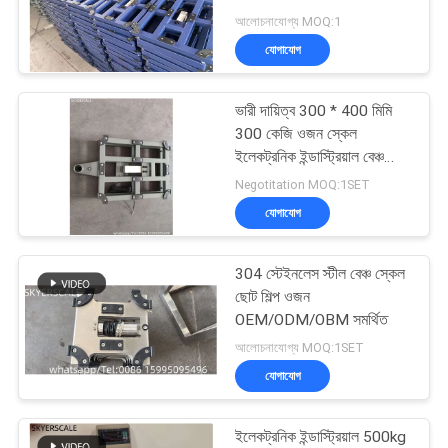
সাইট
আলোচনাযোগ্য MOQ:1
ম্যাপ
যোগাযোগ
PRIVACY
ভারী দায়িত্ব 300 * 400 মিমি
POLICY
300 কেজি ওজন স্কেল
ইলেকট্রনিক ইন্ডাস্ট্রিয়াল বেঞ্চ
স্কেল ইন্ডিকেটর সহ
Negotitation MOQ:1SET
যোগাযোগ
304 স্টেইনলেস স্টীল বেঞ্চ স্কেল
ছোট শিল্প ওজন
OEM/ODM/OBM সমর্থিত
আলোচনাযোগ্য MOQ:1SET
যোগাযোগ
ইলেকট্রনিক ইন্ডাস্ট্রিয়াল 500kg