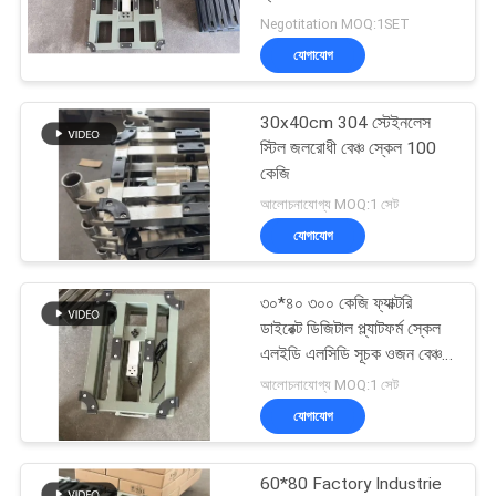
সাইট
Negotitation MOQ:1SET
ম্যাপ
যোগাযোগ
27
PRIVACY
30x40cm 304 স্টেইনলেস
তৃণশয্যা ট্রাক আইশ
POLICY
স্টিল জলরোধী বেঞ্চ স্কেল 100
কেজি
আলোচনাযোগ্য MOQ:1 সেট
যোগাযোগ
৩০*৪০ ৩০০ কেজি ফ্যাক্টরি
49
ডাইরেক্ট ডিজিটাল প্ল্যাটফর্ম স্কেল
এলইডি এলসিডি সূচক ওজন বেঞ্চ
ডিজিটাল ওজন স্কেল
স্কেল উচ্চ নির্ভুলতা প্ল্যাটফর্ম স্কেল
আলোচনাযোগ্য MOQ:1 সেট
যোগাযোগ
60*80 Factory Industrie