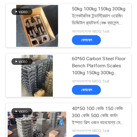
50kg 100kg 150kg 300kg
21
ইলেকট্রনিক ইন্ডাস্ট্রিয়াল ওয়েজিং
ডিজিটাল প্ল্যাটফর্ম বেঞ্চ ব্যালেন্স
ওয়্যারলেস লোড সেল
স্কেল
আলোচনাযোগ্য MOQ:1set
যোগাযোগ
60*60 Carbon Steel Floor
Bench Platform Scales
100kg 150kg 300kg
90
500kg
আলোচনাযোগ্য MOQ:1set
যোগাযোগ
ডিজিটাল ওজন নির্দেশক
40*50 100 কেজি 150 কেজি
300 কেজি 500 কেজি কার্বন
ইস্পাত শিল্প ওজন বহনযোগ্য মেঝে
বেঞ্চ প্ল্যাটফর্ম স্কেল
আলোচনাযোগ্য MOQ:1set