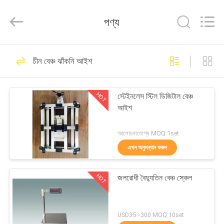
2026
Changzhou
Skyerscale
পণ্য
Co.,Limited.
All
Rights
Reserved.
বাড়ি
125
চীন বেঞ্চ ঝাঁকনি আইশ
তল ঝাঁকনি আইশ
পণ্য
HOT
স্টেইনলেস স্টিল ডিজিটাল বেঞ্চ
আইশ
ভিডিও
আলোচনাযোগ্য MOQ:1set
আমাদের
এখন অনুসন্ধান করুন
197
সম্বন্ধে
HOT
জলরোধী বৈদ্যুতিন বেঞ্চ স্কেল
বেঞ্চ ঝাঁকনি আইশ
কারখানা
পরিদর্শন
USD35~300 MOQ:10set