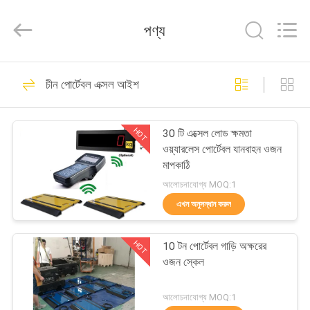
2026
Changzhou
Skyerscale
পণ্য
Co.,Limited.
All
Rights
Reserved.
বাড়ি
125
চীন পোর্টেবল এক্সল আইশ
তল ঝাঁকনি আইশ
পণ্য
HOT
30 টি এক্সেল লোড ক্ষমতা
ওয়্যারলেস পোর্টেবল যানবাহন ওজন
ভিডিও
মাপকাঠি
আলোচনাযোগ্য MOQ:1
আমাদের
এখন অনুসন্ধান করুন
197
সম্বন্ধে
HOT
10 টন পোর্টেবল গাড়ি অক্ষরের
বেঞ্চ ঝাঁকনি আইশ
ওজন স্কেল
কারখানা
পরিদর্শন
আলোচনাযোগ্য MOQ:1