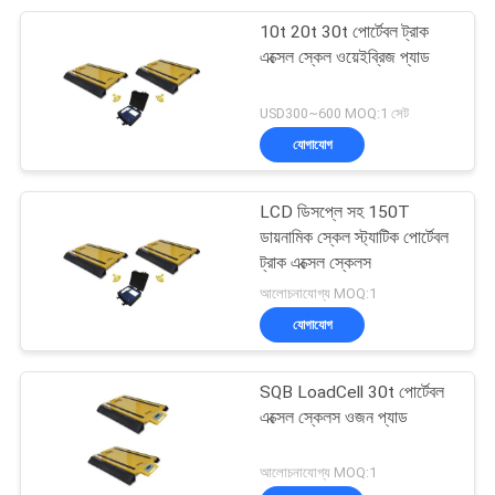
10t 20t 30t পোর্টেবল ট্রাক
21
এক্সেল স্কেল ওয়েইব্রিজ প্যাড
ওয়্যারলেস লোড সেল
USD300~600 MOQ:1 সেট
যোগাযোগ
LCD ডিসপ্লে সহ 150T
ডায়নামিক স্কেল স্ট্যাটিক পোর্টেবল
ট্রাক এক্সেল স্কেলস
90
আলোচনাযোগ্য MOQ:1
যোগাযোগ
ডিজিটাল ওজন নির্দেশক
SQB LoadCell 30t পোর্টেবল
এক্সেল স্কেলস ওজন প্যাড
আলোচনাযোগ্য MOQ:1