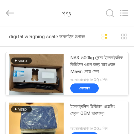
2026
Changzhou
Skyerscale
পণ্য
Co.,Limited.
All
Rights
Reserved.
বাড়ি
digital weighing scale অনলাইন উত্পাদন
পণ্য
NA3-500kg সেন্সর ইলেকট্রনিক
ডিজিটাল ওজন জন্য তাইওয়ান
ভিডিও
Mavin লোড সেল
আলোচনাযোগ্য MOQ:১ পিসি
আমাদের
যোগাযোগ
সম্বন্ধে
ইলেকট্রনিক্স ডিজিটাল ওয়েজিং
স্কেল OEM ভারসাম্য
কারখানা
পরিদর্শন
আলোচনাযোগ্য MOQ:১ পিসি