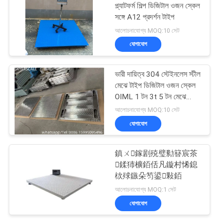
প্ল্যাটফর্ম শিল্প ডিজিটাল ওজন স্কেল
সঙ্গে A12 প্রদর্শন টাইপ
আলোচনাযোগ্য MOQ:10 সেট
যোগাযোগ
ভারী দায়িত্ব 304 স্টেইনলেস স্টীল
মেঝে টাইপ ডিজিটাল ওজন স্কেল
OIML 1 টন 3t 5 টন মেঝে
স্কেল
আলোচনাযোগ্য MOQ:10 সেট
যোগাযোগ
鎮ㄨ鎵剧殑璧勬簮宸茶
鍒犻櫎銆佸凡鏇村悕鎴
栨殏鏃朵笉鍙敤銆
আলোচনাযোগ্য MOQ:1 সেট
যোগাযোগ