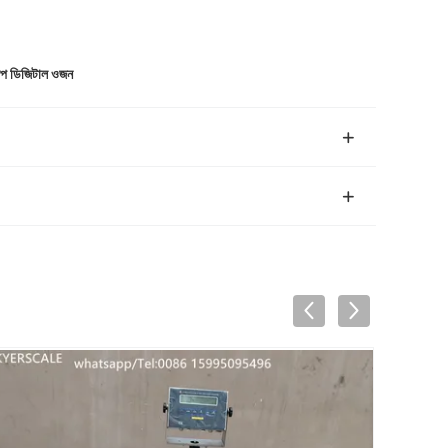
্প ডিজিটাল ওজন