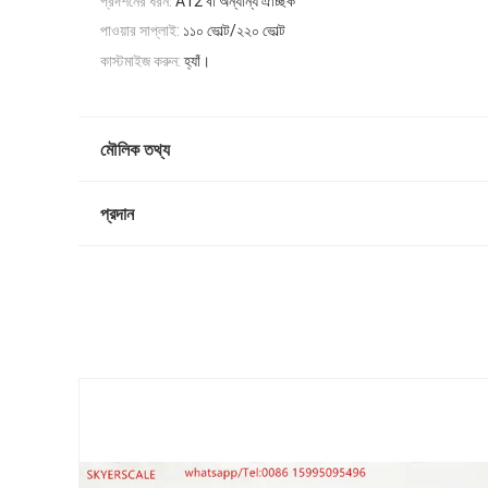
প্রদর্শনের ধরন:
A12 বা অন্যান্য ঐচ্ছিক
পাওয়ার সাপ্লাই:
১১০ ভোল্ট/২২০ ভোল্ট
কাস্টমাইজ করুন:
হ্যাঁ।
মৌলিক তথ্য
প্রদান