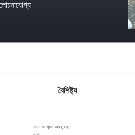
োচনাযোগ্য
বৈশিষ্ট্য
স্কেল রঙ:
ধূসর, কালো, হলুদ,