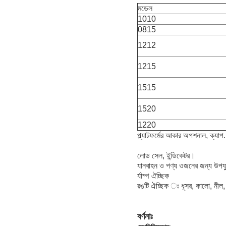
মডেল
1010
0815
1212
1215
1515
1520
1220
প্ল্যাটফর্মের আকার অপশনাল, ক্যাপ.
লোড সেল, ইন্ডিকেটর।
যানবাহন ও পণ্য ওজনের জন্য উপয
র্যাম্প ঐচ্ছিক
রঙটি ঐচ্ছিক ঃ ধূসর, কালো, নীল,
বর্ণনাঃ