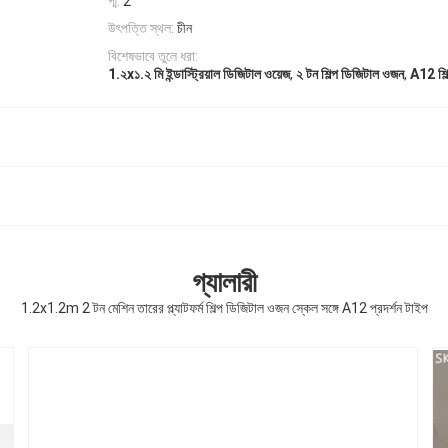
গ্ম:
2
উৎপত্তি স্থল:
চীন
বিশেষভাবে তুলে ধরা:
,
,
1.২x১.২ মি ইন্ডাস্ট্রিয়াল ডিজিটাল ওয়েজ
২ টন শিল্প ডিজিটাল ওজন
A12 শিল
গ্যালারী
1.2x1.2m 2 টন মেশিন তারের প্ল্যাটফর্ম শিল্প ডিজিটাল ওজন স্কেল সঙ্গে A12 প্রদর্শন টাইপ