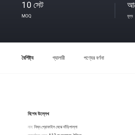
10 সেট
আল
MOQ
মূল্য
বৈশিষ্ট্য
গ্যালারী
পণ্যের বর্ণনা
বিশেষ উল্লেখ
নাম:
নিম্ন প্রোফাইল মেঝে দাঁড়িপাল্লা