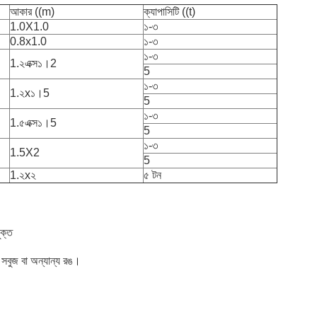
আকার ((m)
ক্যাপাসিটি ((t)
1.0X1.0
১-৩
0.8x1.0
১-৩
১-৩
1.২এক্স১।2
5
১-৩
1.২x১।5
5
১-৩
1.৫এক্স১।5
5
১-৩
1.5X2
5
1.২x২
৫ টন
ুক্ত
 সবুজ বা অন্যান্য রঙ।