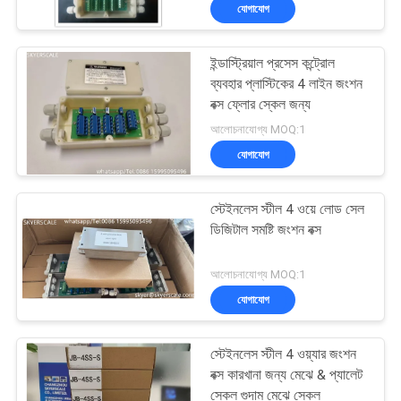
যোগাযোগ
গুণমান
ইন্ডাস্ট্রিয়াল প্রসেস কন্ট্রোল
নিয়ন্ত্রণ
ব্যবহার প্লাস্টিকের 4 লাইন জংশন
বক্স ফ্লোর স্কেল জন্য
খবর
আলোচনাযোগ্য MOQ:1
যোগাযোগ
মামলা
স্টেইনলেস স্টীল 4 ওয়ে লোড সেল
ডিজিটাল সমষ্টি জংশন বক্স
একটি
আলোচনাযোগ্য MOQ:1
উদ্ধৃতি
যোগাযোগ
অনুরোধ
করুন
স্টেইনলেস স্টীল 4 ওয়্যার জংশন
বক্স কারখানা জন্য মেঝে & প্যালেট
স্কেল গুদাম মেঝে স্কেল