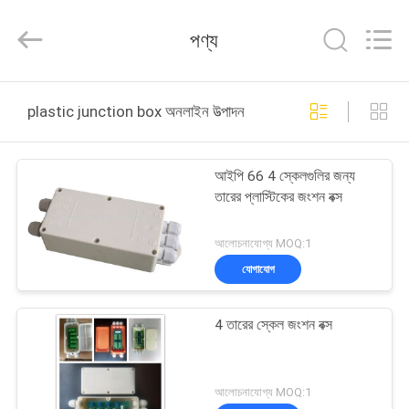
2026
Changzhou
Skyerscale
পণ্য
Co.,Limited.
All
Rights
Reserved.
বাড়ি
plastic junction box অনলাইন উত্পাদন
পণ্য
আইপি 66 4 স্কেলগুলির জন্য
তারের প্লাস্টিকের জংশন বক্স
ভিডিও
আলোচনাযোগ্য MOQ:1
আমাদের
যোগাযোগ
সম্বন্ধে
4 তারের স্কেল জংশন বক্স
কারখানা
পরিদর্শন
আলোচনাযোগ্য MOQ:1