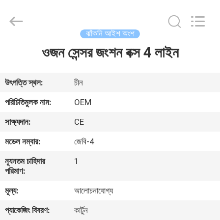
2026
Changzhou
Skyerscale
Co.,Limited.
All
ঝাঁকনি আইশ অংশ
Rights
Reserved.
ওজন সেন্সর জংশন বক্স 4 লাইন
বাড়ি
পণ্য
উৎপত্তি স্থল:
চীন
পরিচিতিমুলক নাম:
OEM
ভিডিও
সাক্ষ্যদান:
CE
মডেল নম্বার:
জেবি-4
আমাদের
ন্যূনতম চাহিদার
1
সম্বন্ধে
পরিমাণ:
মূল্য:
আলোচনাযোগ্য
কারখানা
প্যাকেজিং বিবরণ:
কার্টুন
পরিদর্শন