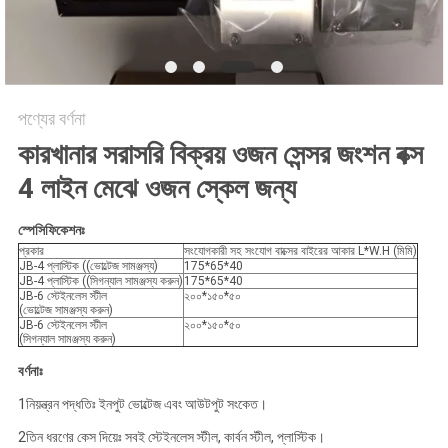
সাইট
ম্যাপ
PRIVACY
পণ্যের বর্ণনা
POLICY
কারখানার সরাসরি বিক্রয় ওজন সেন্সর জংশন বক্স
4 লাইন মেঝে ওজন স্কেল জন্য
স্পেসিফিকেশনঃ
প্রকার
সংযোগকারী সহ সংযোগ বাক্সের বাইরের আকার L*W.H (মিমি)
JB-4 প্লাস্টিক ((ভোল্টেজ সামঞ্জস্য)
175*65*40
JB-4 প্লাস্টিক ((সিগন্যাল সামঞ্জস্য করুন)
175*65*40
JB-6 স্টেইনলেস স্টীল
২০০*১৫০*৫০
(ভোল্টেজ সামঞ্জস্য করুন)
JB-6 স্টেইনলেস স্টীল
২০০*১৫০*৫০
(সিগন্যাল সামঞ্জস্য করুন)
বর্ণনাঃ
1নিয়ন্ত্রন পদ্ধতিঃ ইনপুট ভোল্টেজ এবং আউটপুট সংকেত।
2তিন ধরণের কেস দিয়েঃ সবই স্টেইনলেস স্টীল, কার্বন স্টীল, প্লাস্টিক।