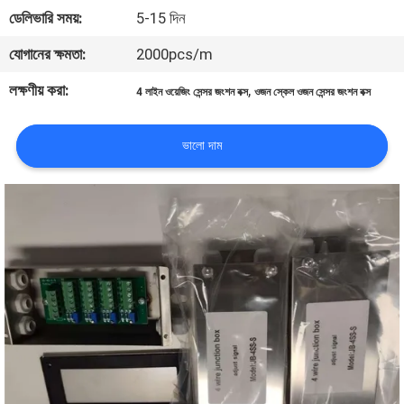
ডেলিভারি সময়:
5-15 দিন
গুণমান
যোগানের ক্ষমতা:
2000pcs/m
নিয়ন্ত্রণ
লক্ষণীয় করা:
,
4 লাইন ওয়েজিং সেন্সর জংশন বক্স
ওজন স্কেল ওজন সেন্সর জংশন বক্স
খবর
ভালো দাম
মামলা
একটি
উদ্ধৃতি
অনুরোধ
করুন