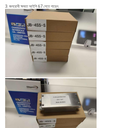
3. জলরোধী ক্ষমতা আইপি 67 পেতে পারেন.