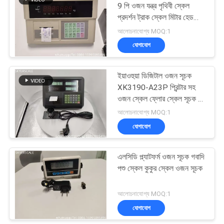
9 পি ওজন যন্ত্র পৃথিবী স্কেল
প্রদর্শন ট্রাক স্কেল মিটার হেড
22
মুদ্রণ যন্ত্র
আলোচনাযোগ্য MOQ:1
যোগাযোগ
ইলেকট্রনিক ব্যালেন্স আইশ
ইয়াওহুয়া ডিজিটাল ওজন সূচক
XK3190-A23P প্রিন্টার সহ
ওজন স্কেল ফ্লোর স্কেল সূচক এর
জন্য
আলোচনাযোগ্য MOQ:1
যোগাযোগ
214
এলসিডি প্ল্যাটফর্ম ওজন সূচক গবাদি
ওজন লোড সেল
পশু স্কেল কুকুর স্কেল ওজন সূচক
আলোচনাযোগ্য MOQ:1
যোগাযোগ