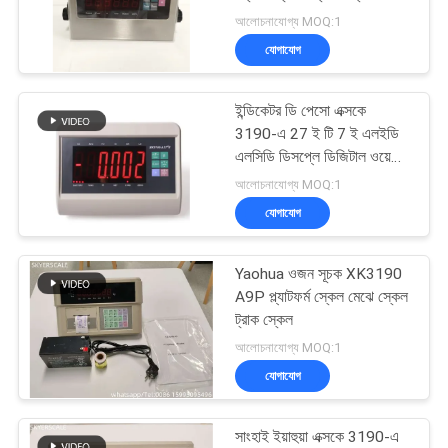
সাইট
ওজন স্কেল সূচক
আলোচনাযোগ্য MOQ:1
ম্যাপ
যোগাযোগ
27
PRIVACY
ইন্ডিকেটর ডি পেসো এক্সকে
তৃণশয্যা ট্রাক আইশ
POLICY
3190-এ 27 ই টি 7 ই এলইডি
এলসিডি ডিসপ্লে ডিজিটাল ওয়েজিং
ইন্ডিকেটর ইলেকট্রনিক প্ল্যাটফর্ম
আলোচনাযোগ্য MOQ:1
স্কেলের জন্য
যোগাযোগ
Yaohua ওজন সূচক XK3190
49
A9P প্ল্যাটফর্ম স্কেল মেঝে স্কেল
ট্রাক স্কেল
ডিজিটাল ওজন স্কেল
আলোচনাযোগ্য MOQ:1
যোগাযোগ
সাংহাই ইয়াহুয়া এক্সকে 3190-এ