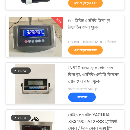
এখন অনুসন্ধান করুন
গুণমান
HOT
6 - ডিজিট এলসিডি ডিসপ্লে
নিয়ন্ত্রণ
27
বৈদ্যুতিন ওজন সূচক
ট্রাক ঝাঁকুনি আইশ
খবর
USD50~USD300 MOQ:1 বিন্যাস করুন
এখন অনুসন্ধান করুন
মামলা
IN520 ওজন সূচক লোড সেল
ডিসপ্লে, এলসিডি/এলইডি ডিসপ্লে
একটি
লোড সেল ওজন সূচক
31
আলোচনাযোগ্য MOQ:1
উদ্ধৃতি
যোগাযোগ
অনুরোধ
পোর্টেবল এক্সল আইশ
করুন
স্টেইনলেস স্টীল YAOHUA
XK3190- A12ESS প্ল্যাটফর্ম
স্কেল / ট্রাক স্কেল জন্য শিল্প