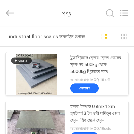
2026
Changzhou
Skyerscale
পণ্য
Co.,Limited.
All
Rights
Reserved.
বাড়ি
industrial floor scales অনলাইন উত্পাদন
পণ্য
ইন্ডাস্ট্রিয়াল ফ্লোর স্কেল ওজনের
সূচক সহ 500kg থেকে
ভিডিও
5000kg প্রিন্টারের সাথে
আলোচনাযোগ্য MOQ:10 সেট
আমাদের
যোগাযোগ
সম্বন্ধে
হালকা ইস্পাত 0.8mx1.2m
প্ল্যাটফর্ম 3 টন ভারী দায়িত্ব ওজন
কারখানা
স্কেল শিল্প মেঝে স্কেল
পরিদর্শন
আলোচনাযোগ্য MOQ:10sets