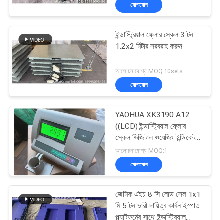
যোগাযোগ
গুণমান
ইন্ডাস্ট্রিয়াল ফ্লোর স্কেল 3 টন
নিয়ন্ত্রণ
1.2x2 মিটার সরবরাহ করুন
খবর
আলোচনাযোগ্য MOQ:10sets
যোগাযোগ
মামলা
YAOHUA XK3190 A12
((LCD) ইন্ডাস্ট্রিয়াল ফ্লোর
একটি
স্কেল ডিজিটাল ওয়েজিং ইন্ডিকেটর
জন্য ওজন সূচক
আলোচনাযোগ্য MOQ:1
উদ্ধৃতি
যোগাযোগ
অনুরোধ
করুন
জেমিক এইচ 8 সি লোড সেল 1x1
মি 5 টন ভারী দায়িত্ব কার্বন ইস্পাত
প্ল্যাটফর্মের সাথে ইন্ডাস্ট্রিয়াল