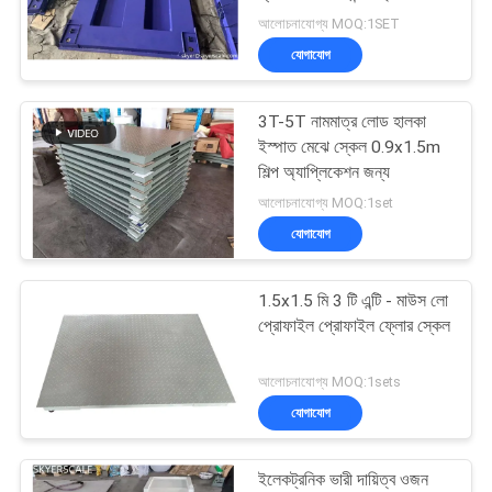
সাইট
ফ্লোর স্কেল
আলোচনাযোগ্য MOQ:1SET
ম্যাপ
যোগাযোগ
PRIVACY
3T-5T নামমাত্র লোড হালকা
POLICY
ইস্পাত মেঝে স্কেল 0.9x1.5m
শিল্প অ্যাপ্লিকেশন জন্য
আলোচনাযোগ্য MOQ:1set
যোগাযোগ
1.5x1.5 মি 3 টি এন্টি - মাউস লো
প্রোফাইল প্রোফাইল ফ্লোর স্কেল
আলোচনাযোগ্য MOQ:1sets
যোগাযোগ
ইলেকট্রনিক ভারী দায়িত্ব ওজন