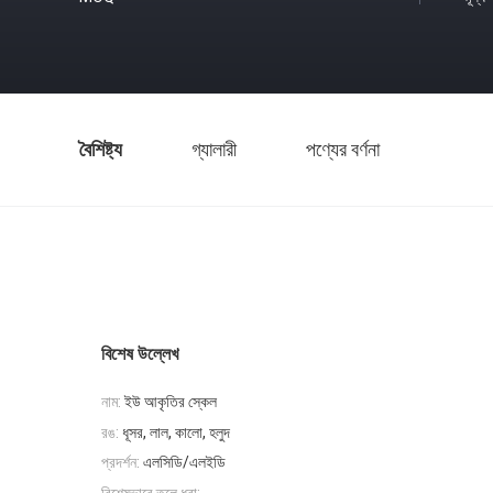
বৈশিষ্ট্য
গ্যালারী
পণ্যের বর্ণনা
বিশেষ উল্লেখ
নাম:
ইউ আকৃতির স্কেল
রঙ:
ধূসর, লাল, কালো, হলুদ
প্রদর্শন:
এলসিডি/এলইডি