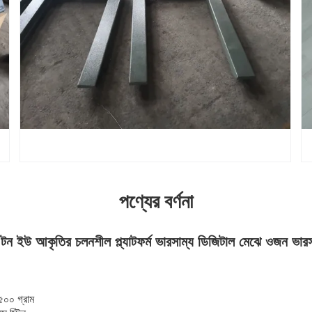
পণ্যের বর্ণনা
3 টন ইউ আকৃতির চলনশীল প্ল্যাটফর্ম ভারসাম্য ডিজিটাল মেঝে ওজন ভারস
৫০০ গ্রাম