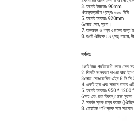
2কাঠামোঃ রঙিন ইস্পাত বা স্টেইনলে
3. ফর্কের উচ্চতাঃ 90mm
4অভ্যন্তরীণ প্রস্থঃ ৬০০ মিমি
5. ফর্কের আকারঃ 920mm
6লোড সেল, সূচক।
7. যানবাহন ও পণ্য ওজনের জন্য উ
8. রঙটি ঐচ্ছিক ঃ ধূসর, কালো, নী
বর্ণনাঃ
1৪টি উচ্চ প্রতিরোধী লোড সেল সহ
2. তিনটি সংস্করণ পাওয়া যায়: ইপো
3লোড সেলঃজেমিক এইচ 8 সি সি 3 
4. একটি হাত এবং সামনে চাকার এ
5. ফর্কের আকারঃ 950 * 1200 ম
6ক্ষয় এবং জল বিরুদ্ধে উচ্চ সুরক্ষা
7. সমর্থন সূচক জন্য কলাম ((ঐচ্ছি
8. হোয়াইট পাখি সূচক সঙ্গে সংয