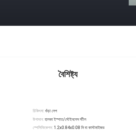
বৈশিষ্ট্য
চিকিৎসা:
গুঁড়া লেপ
উপাদান:
হালকা ইস্পাত/স্টেইনলেস স্টীল
স্পেসিফিকেশন:
1.2x0.84x0.08 মি বা কাস্টমাইজড