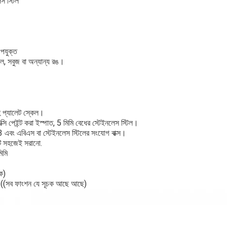
স স্টিল
পযুক্ত
ল, সবুজ বা অন্যান্য রঙ।
 প্যালেট স্কেল।
ক্সি পেইন্ট করা ইস্পাত, 5 মিমি বেধের স্টেইনলেস স্টিল।
এবং এবিএস বা স্টেইনলেস স্টিলের সংযোগ বাক্স।
টি সহজেই সরানো.
িমি
ক)
োগ ((সব ফাংশন যে সূচক আছে আছে)