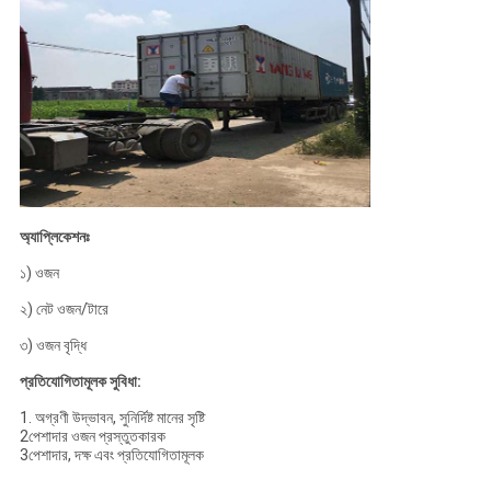
অ্যাপ্লিকেশনঃ
১) ওজন
২) নেট ওজন/টারে
৩) ওজন বৃদ্ধি
প্রতিযোগিতামূলক সুবিধা:
1. অগ্রণী উদ্ভাবন, সুনির্দিষ্ট মানের সৃষ্টি
2পেশাদার ওজন প্রস্তুতকারক
3পেশাদার, দক্ষ এবং প্রতিযোগিতামূলক