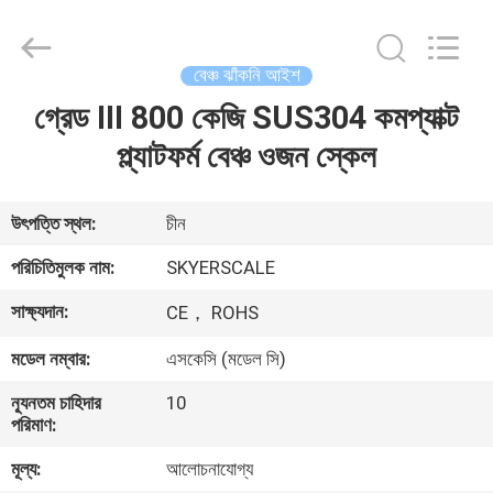
2026
Changzhou
Skyerscale
Co.,Limited.
All
বেঞ্চ ঝাঁকনি আইশ
Rights
Reserved.
গ্রেড III 800 কেজি SUS304 কমপ্যাক্ট
বাড়ি
প্ল্যাটফর্ম বেঞ্চ ওজন স্কেল
পণ্য
উৎপত্তি স্থল:
চীন
ভিডিও
পরিচিতিমুলক নাম:
SKYERSCALE
সাক্ষ্যদান:
CE， ROHS
আমাদের
মডেল নম্বার:
এসকেসি (মডেল সি)
সম্বন্ধে
ন্যূনতম চাহিদার
10
পরিমাণ:
কারখানা
মূল্য:
আলোচনাযোগ্য
পরিদর্শন