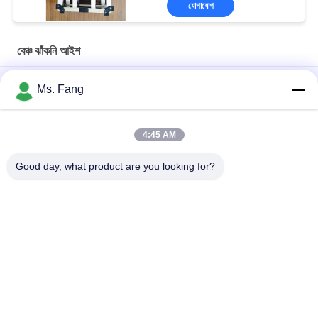
যোগাযোগ
বেঞ্চ ঝাঁকনি আইশ
300x400মিমি 150 কেজি স্টেইনলেস স্টিল ডিজিটাল বেঞ্চ স্কেল, ইলেক্ট্রনিক প্ল্যাটফর্ম
Ms. Fang
ওজন সহ
50*60 ইলেকট্রনিক বীম ব্যালেন্স বেঞ্চ ইলেকট্রনিক ডিজিটাল প্ল্যাটফর্ম ওজন মাপক
4:45 AM
30x40cm 304 স্টেইনলেস স্টিল জলরোধী বেঞ্চ স্কেল 100 কেজি
Good day, what product are you looking for?
সব
তল ঝাঁকনি আইশ
বেঞ্চ ঝাঁকনি আইশ
ট্রাক ঝাঁকুনি আইশ
পোর্টেবল এক্সল আইশ