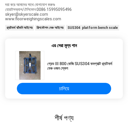
দয়া করে আমাদের সাথে যোগাযোগ করুনঃ
হোয়াটসঅ্যাপ/টেলিফোন:0086 15995095496
skyer@skyerscale.com
www.floorweighingscales.com
প্ল্যাটফর্ম ঝাঁকনি আইশের
শিল্পকৌশল বেঞ্চ আইশের
SUS304 platform bench scale
এর সেরা মূল্য পান
গ্রেড III 800 কেজি SUS304 কমপ্যাক্ট প্ল্যাটফর্ম
বেঞ্চ ওজন স্কেল
চালিয়ে
শীর্ষ পণ্য