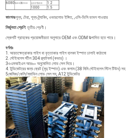
6080
৬০০x৮০০
১০০-৬০০
1.2
1000
1.5
ফাংশনঃ
শূন্য, টেরা, শূন্য-ট্র্যাকিং, ওভারলোড ইঙ্গিত, ,এসি-ডিসি ডাবল পাওয়ার
নির্ভুলতা শ্রেণি
: তৃতীয় শ্রেণী।
স্কেলটি গ্রাহকের প্রয়োজনীয়তা অনুসারে OEM এবং ODM উত্পাদিত হতে পারে।
বর্ণনাঃ
1. আয়তক্ষেত্রাকার পাইপ বা বৃত্তাকার পাইপ হালকা ইস্পাত ঢালাই কাঠামো
2. স্টেইনলেস স্টীল 304 প্ল্যাটফর্ম (কভার) ।
3ওএমআইএল আর৬০ অনুমোদিত লোড সেল দিয়ে।
4. ইন্ডিকেটরের জন্য ক্রেট (মৃদু ইস্পাত) এবং কলাম (38 মিমি স্টেইনলেস স্টিল টিউব) সহ
5জেমিক/কেলি/ম্যাভিন লোড সেল সহ, A12 ইন্ডিকেটর