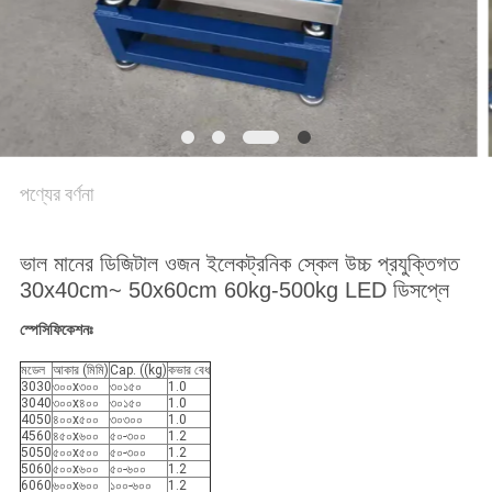
সাইট
ম্যাপ
PRIVACY
POLICY
পণ্যের বর্ণনা
ভাল মানের ডিজিটাল ওজন ইলেকট্রনিক স্কেল উচ্চ প্রযুক্তিগত
30x40cm~ 50x60cm 60kg-500kg LED ডিসপ্লে
স্পেসিফিকেশনঃ
মডেল
আকার (মিমি)
Cap. ((kg)
কভার বেধ
3030
৩০০x৩০০
৩০১৫০
1.0
3040
৩০০x৪০০
৩০১৫০
1.0
4050
৪০০x৫০০
৩০৩০০
1.0
4560
৪৫০x৬০০
৫০-৩০০
1.2
5050
৫০০x৫০০
৫০-৩০০
1.2
5060
৫০০x৬০০
৫০-৬০০
1.2
6060
৬০০x৬০০
১০০-৬০০
1.2