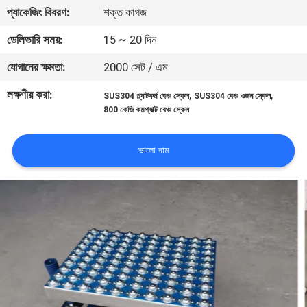
প্যাকেজিং বিবরণ:
শক্ত কাগজ
গুণমান
ডেলিভারি সময়:
15 ~ 20 দিন
নিয়ন্ত্রণ
যোগানের ক্ষমতা:
2000 সেট / এম
লক্ষণীয় করা:
,
,
SUS304 প্ল্যাটফর্ম বেঞ্চ স্কেল
SUS304 বেঞ্চ ওজন স্কেল
খবর
800 কেজি কমপ্যাক্ট বেঞ্চ স্কেল
মামলা
ভালো দাম
একটি
উদ্ধৃতি
অনুরোধ
করুন