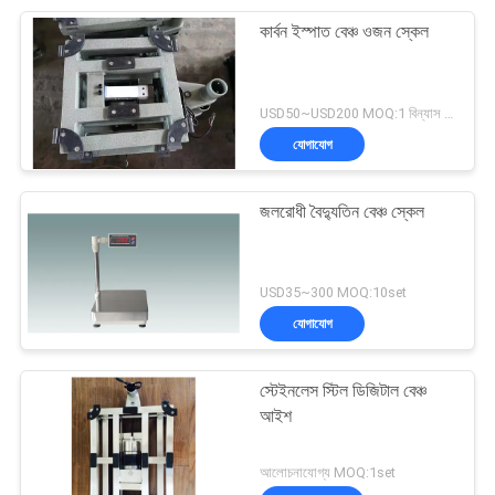
কার্বন ইস্পাত বেঞ্চ ওজন স্কেল
USD50~USD200 MOQ:1 বিন্যাস করুন
যোগাযোগ
জলরোধী বৈদ্যুতিন বেঞ্চ স্কেল
USD35~300 MOQ:10set
যোগাযোগ
স্টেইনলেস স্টিল ডিজিটাল বেঞ্চ
আইশ
আলোচনাযোগ্য MOQ:1set