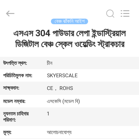
2026
Changzhou
Skyerscale
Co.,Limited.
All
বেঞ্চ ঝাঁকনি আইশ
Rights
Reserved.
এসএস 304 পাউডার লেপা ইন্ডাস্ট্রিয়াল
বাড়ি
ডিজিটাল বেঞ্চ স্কেল ওয়েল্ডিং স্ট্রাকচার
পণ্য
উৎপত্তি স্থল:
চীন
ভিডিও
পরিচিতিমুলক নাম:
SKYERSCALE
সাক্ষ্যদান:
CE， ROHS
আমাদের
মডেল নম্বার:
এসকেসি (মডেল বি)
সম্বন্ধে
ন্যূনতম চাহিদার
1
পরিমাণ:
কারখানা
মূল্য:
আলোচনাযোগ্য
পরিদর্শন