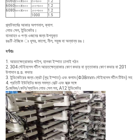
5060
৫০০x৬০০
৫০-৬০০
1.2
6060
৬০০x৬০০
১০০-৬০০
1.2
6080
৬০০x৮০০
১০০-৬০০
1.2
1000
1.5
প্ল্যাটফর্মের আকার অপশনাল, ক্যাপ.
লোড সেল, ইন্ডিকেটর।
যানবাহন ও পণ্য ওজনের জন্য উপযুক্ত
রঙটি ঐচ্ছিক ঃ ধূসর, কালো, নীল, সবুজ বা অন্যান্য রঙ।
বর্ণনাঃ
1. আয়তক্ষেত্রাকার পাইপ, হালকা ইস্পাত ঢালাই গঠন
2. 304 স্টেইনলেস স্টীল আয়তক্ষেত্রাকার কোণ কভার বা বৃত্তাকার কোণ কভার বা 201
উপাদান s.s. কভার
3. ইন্ডিকেটরের জন্য ক্রেট (মৃদু ইস্পাত) এবং কলাম (Φ38mm স্টেইনলেস স্টীল টিউব) সহ
4. প্রতিটি ইউনিটের জন্য সমস্ত বোল্ট এবং স্ক্রু সঙ্গে
5জেমিক/কেলি/ম্যাভিন লোড সেল সহ, A12 ইন্ডিকেটর