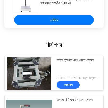
বেঞ্চ স্কেল ওয়েল্ডিং স্ট্রাকচার
চালিয়ে
শীর্ষ পণ্য
কার্বন ইস্পাত বেঞ্চ ওজন স্কেল
USD50~USD200 MOQ:1 বিন্যাস করুন
যোগাযোগ
জলরোধী বৈদ্যুতিন বেঞ্চ স্কেল