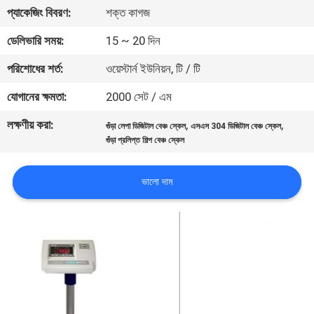
প্যাকেজিং বিবরণ:
শক্ত কাগজ
গুণমান
ডেলিভারি সময়:
15 ~ 20 দিন
নিয়ন্ত্রণ
পরিশোধের শর্ত:
ওয়েস্টার্ন ইউনিয়ন, টি / টি
যোগানের ক্ষমতা:
2000 সেট / এম
খবর
লক্ষণীয় করা:
,
,
গুঁড়া লেপা ডিজিটাল বেঞ্চ স্কেল
এসএস 304 ডিজিটাল বেঞ্চ স্কেল
গুঁড়া প্রলিপ্ত শিল্প বেঞ্চ স্কেল
মামলা
ভালো দাম
একটি
উদ্ধৃতি
অনুরোধ
করুন