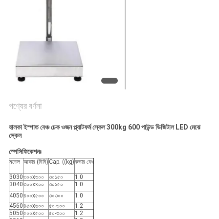
সাইট
ম্যাপ
PRIVACY
POLICY
পণ্যের বর্ণনা
হালকা ইস্পাত বেঞ্চ চেক ওজন প্ল্যাটফর্ম স্কেল 300kg 600 পাউন্ড ডিজিটাল LED মেঝে
স্কেল
স্পেসিফিকেশনঃ
মডেল
আকার (মিমি)
Cap. ((kg)
কভার বেধ
3030
৩০০x৩০০
৩০১৫০
1.0
3040
৩০০x৪০০
৩০১৫০
1.0
4050
৪০০x৫০০
৩০৩০০
1.0
4560
৪৫০x৬০০
৫০-৩০০
1.2
5050
৫০০x৫০০
৫০-৩০০
1.2