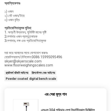
অ্যাপ্লিকেশনঃ
১) ওজন
২) নেট ওজন/টারে
৩) ওজন বৃদ্ধি
প্রতিযোগিতামূলক সুবিধা:
1. অগ্রণী উদ্ভাবন, সুনির্দিষ্ট মানের সৃষ্টি
2পেশাদার ওজন প্রস্তুতকারক
3পেশাদার, দক্ষ এবং প্রতিযোগিতামূলক
দয়া করে আমাদের সাথে যোগাযোগ করুনঃ
হোয়াটসঅ্যাপ/টেলিফোন:0086 15995095496
skyer@skyerscale.com
www.floorweighingscales.com
প্ল্যাটফর্ম ঝাঁকনি আইশের
শিল্পকৌশল বেঞ্চ আইশের
Powder coated digital bench scale
এর সেরা মূল্য পান
এসএস 304 পাউডার লেপা ইন্ডাস্ট্রিয়াল ডিজিটাল