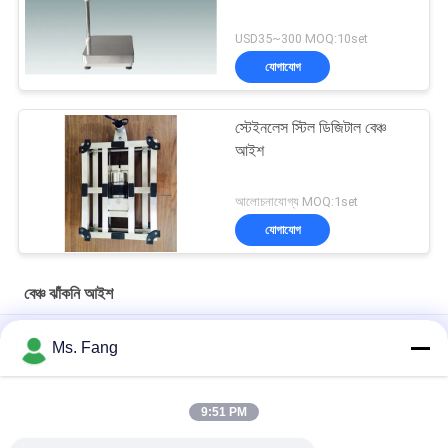
USD35~300 MOQ:10set
যোগাযোগ
স্টেইনলেস স্টিল ডিজিটাল বেঞ্চ
আইশ
আলোচনাযোগ্য MOQ:1set
যোগাযোগ
বেঞ্চ ঝাঁকনি আইশ
300x400মিমি 150 কেজি স্টেইনলেস স্টিল ডিজিটাল বেঞ্চ স্কেল, ইলেক্ট্রনিক প্ল্যাটফর্ম
Ms. Fang
ওজন সহ
50*60 ইলেকট্রনিক বীম ব্যালেন্স বেঞ্চ ইলেকট্রনিক ডিজিটাল প্ল্যাটফর্ম ওজন মাপক
9:51 PM
30x40cm 304 স্টেইনলেস স্টিল জলরোধী বেঞ্চ স্কেল 100 কেজি