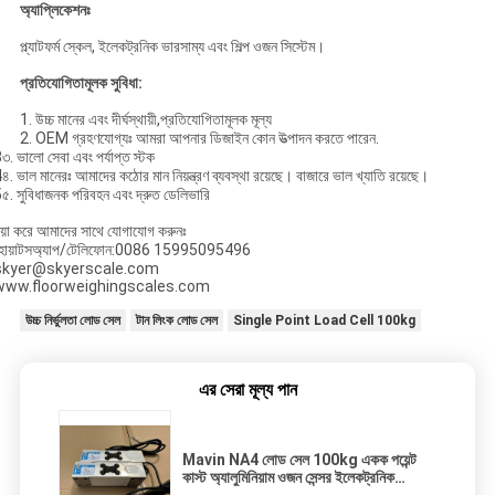
অ্যাপ্লিকেশনঃ
প্ল্যাটফর্ম স্কেল, ইলেকট্রনিক ভারসাম্য এবং শিল্প ওজন সিস্টেম।
প্রতিযোগিতামূলক সুবিধা:
1. উচ্চ মানের এবং দীর্ঘস্থায়ী,প্রতিযোগিতামূলক মূল্য
2. OEM গ্রহণযোগ্যঃ আমরা আপনার ডিজাইন কোন উত্পাদন করতে পারেন.
৩. ভালো সেবা এবং পর্যাপ্ত স্টক
৪. ভাল মানেরঃ আমাদের কঠোর মান নিয়ন্ত্রণ ব্যবস্থা রয়েছে। বাজারে ভাল খ্যাতি রয়েছে।
৫. সুবিধাজনক পরিবহন এবং দ্রুত ডেলিভারি
য়া করে আমাদের সাথে যোগাযোগ করুনঃ
হোয়াটসঅ্যাপ/টেলিফোন:0086 15995095496
skyer@skyerscale.com
www.floorweighingscales.com
উচ্চ নির্ভুলতা লোড সেল
টান লিংক লোড সেল
Single Point Load Cell 100kg
এর সেরা মূল্য পান
Mavin NA4 লোড সেল 100kg একক পয়েন্ট
কাস্ট অ্যালুমিনিয়াম ওজন সেন্সর ইলেকট্রনিক
স্কেলের জন্য