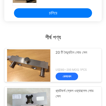
চালিয়ে
শীর্ষ পণ্য
20 টি বৈদ্যুতিন লোড সেল
USD80~200 MOQ:1PCS
যোগাযোগ
প্ল্যাটফর্ম স্কেল ওয়্যারলেস লোড
সেল