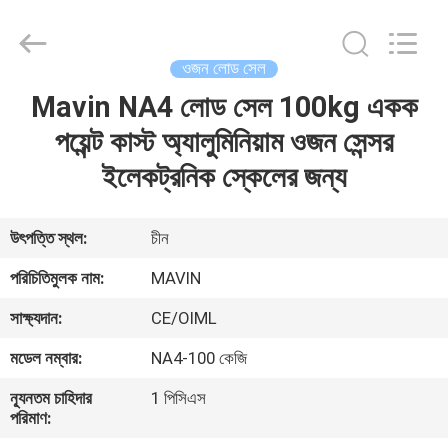
2026
Changzhou
Skyerscale
Co.,Limited.
All
ওজন লোড সেল
Rights
Reserved.
Mavin NA4 লোড সেল 100kg একক
বাড়ি
পয়েন্ট কাস্ট অ্যালুমিনিয়াম ওজন সেন্সর
পণ্য
ইলেকট্রনিক স্কেলের জন্য
ভিডিও
উৎপত্তি স্থল:
চীন
পরিচিতিমুলক নাম:
MAVIN
আমাদের
সাক্ষ্যদান:
CE/OIML
সম্বন্ধে
মডেল নম্বার:
NA4-100 কেজি
কারখানা
ন্যূনতম চাহিদার
1 পিসিএস
পরিমাণ:
পরিদর্শন