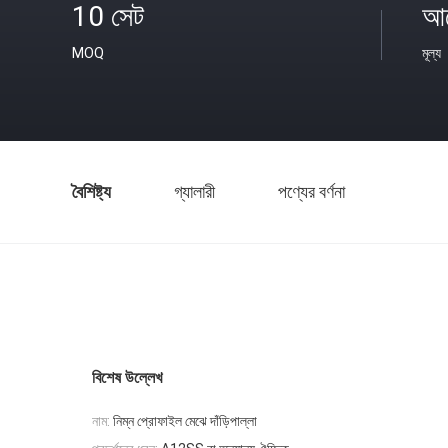
10 সেট
আল
MOQ
মূল্য
বৈশিষ্ট্য
গ্যালারী
পণ্যের বর্ণনা
বিশেষ উল্লেখ
নাম:
নিম্ন প্রোফাইল মেঝে দাঁড়িপাল্লা