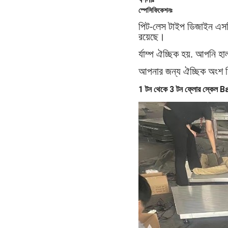
স্পেসিফিকেশনঃ
পিট-লেস টাইপ ডিজাইন এসড
রয়েছে।
র্যাম্প ঐচ্ছিক হয়. আপনি
আপনার জন্য ঐচ্ছিক অংশ হিস
1 টন থেকে 3 টন ফ্লোর স্কেল