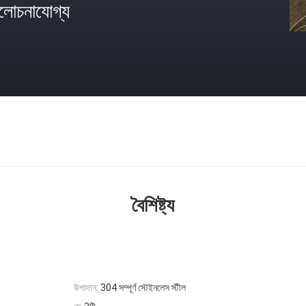
োচনাযোগ্য
বৈশিষ্ট্য
উপাদান:
304 সম্পূর্ণ স্টেইনলেস স্টীল