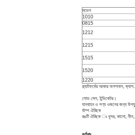
মডেল
1010
0815
1212
1215
1515
1520
1220
প্ল্যাটফর্মের আকার অপশনাল, ক্যাপ.
লোড সেল, ইন্ডিকেটর।
যানবাহন ও পণ্য ওজনের জন্য উপয
র্যাম্প ঐচ্ছিক
রঙটি ঐচ্ছিক ঃ ধূসর, কালো, নীল,
বর্ণনাঃ