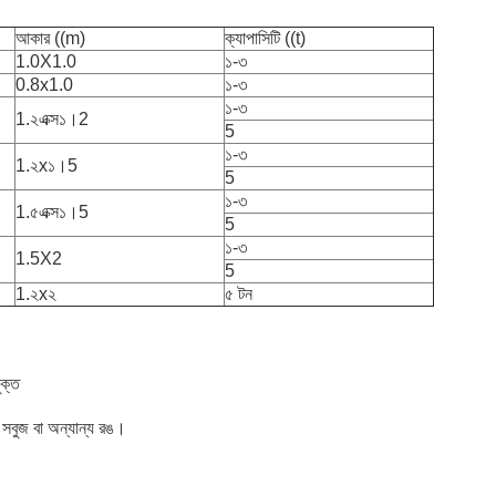
আকার ((m)
ক্যাপাসিটি ((t)
1.0X1.0
১-৩
0.8x1.0
১-৩
১-৩
1.২এক্স১।2
5
১-৩
1.২x১।5
5
১-৩
1.৫এক্স১।5
5
১-৩
1.5X2
5
1.২x২
৫ টন
ুক্ত
 সবুজ বা অন্যান্য রঙ।