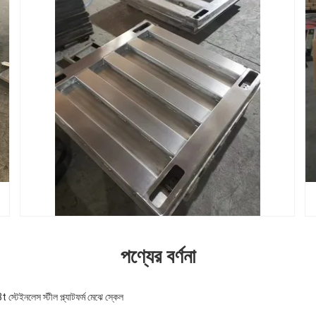
পণ্যের বর্ণনা
টেইনলেস স্টীল প্ল্যাটফর্ম মেঝে স্কেল