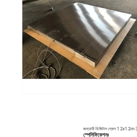
জলরোধী ডিজিটাল স্কেল 1.2x1.2m 3t স্
স্পেসিফিকেশনঃ