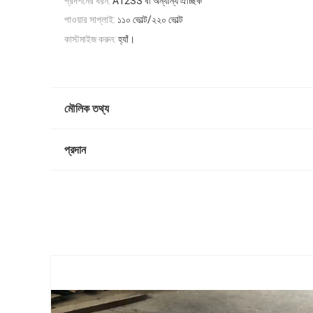
প্রদর্শনের ধরন:
A12SS বা অন্যান্য ঐচ্ছিক
পাওয়ার সাপ্লাই:
১১০ ভোল্ট/২২০ ভোল্ট
কাস্টমাইজ করুন:
হ্যাঁ।
মৌলিক তথ্য
প্রদান