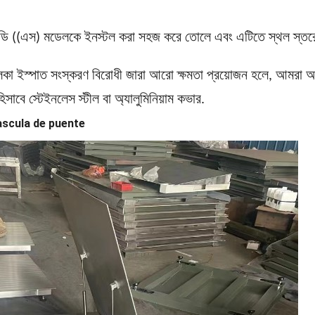
ি ((এস) মডেলকে ইনস্টল করা সহজ করে তোলে এবং এটিতে স্থল স্তরে
 হালকা ইস্পাত সংস্করণ বিরোধী জারা আরো ক্ষমতা প্রয়োজন হলে, আমরা 
াবে স্টেইনলেস স্টীল বা অ্যালুমিনিয়াম কভার.
 Bascula de puente