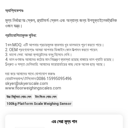
অ্যাপ্লিকেশনঃ
মূল্য নির্ধারণের স্কেল, প্ল্যাটফর্ম স্কেল এবং অন্যান্য জন্য উপযুক্ত
ইলেকট্রনিক
ওজন যন্ত্র।
প্রতিযোগিতামূলক সুবিধা:
1কম MOQ: এটি আপনার প্রচারমূলক ব্যবসায় খুব ভালভাবে পূরণ করতে পারে।
2. OEM গ্রহণযোগ্যঃ আমরা আপনার ডিজাইন কোন উত্পাদন করতে পারেন.
3. ভালো সেবা: আমরা ক্লায়েন্টদের বন্ধু হিসেবে দেখি।
4. ভাল গুণমানঃ আমাদের কঠোর মান নিয়ন্ত্রণ ব্যবস্থা রয়েছে.বাজারে ভাল খ্যাতি রয়েছে।
5দ্রুত ও সস্তা ডেলিভারি: আমাদের ফরোয়ার্ডারের কাছ থেকে অনেক ছাড় আছে।
দয়া করে আমাদের সাথে যোগাযোগ করুনঃ
হোয়াটসঅ্যাপ/টেলিফোন:0086 15995095496
skyer@skyerscale.com
www.floorweighingscales.com
উচ্চ নির্ভুলতা লোড সেল
টান লিংক লোড সেল
100kg Platform Scale Weighing Sensor
এর সেরা মূল্য পান