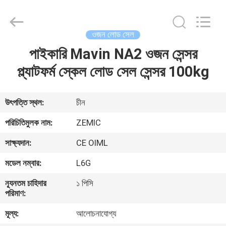
2026
Changzhou
Skyerscale
Co.,Limited.
All
ওজন লোড সেল
Rights
Reserved.
পাইকারি Mavin NA2 ওজন সেন্সর
বাড়ি
প্ল্যাটফর্ম স্কেল লোড সেল সেন্সর 100kg
পণ্য
উৎপত্তি স্থল:
চীন
ভিডিও
পরিচিতিমুলক নাম:
ZEMIC
সাক্ষ্যদান:
CE OIML
আমাদের
মডেল নম্বার:
L6G
সম্বন্ধে
ন্যূনতম চাহিদার
১ পিসি
পরিমাণ:
কারখানা
মূল্য:
আলোচনাযোগ্য
পরিদর্শন