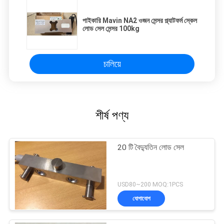
পাইকারি Mavin NA2 ওজন সেন্সর প্ল্যাটফর্ম স্কেল
লোড সেল সেন্সর 100kg
চালিয়ে
শীর্ষ পণ্য
20 টি বৈদ্যুতিন লোড সেল
USD80~200 MOQ:1PCS
যোগাযোগ