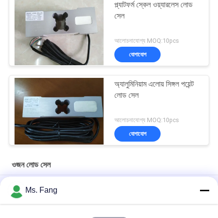
প্ল্যাটফর্ম স্কেল ওয়্যারলেস লোড
সেল
আলোচনাযোগ্য MOQ:10pcs
যোগাযোগ
অ্যালুমিনিয়াম এলোয় সিঙ্গল পয়েন্ট
লোড সেল
আলোচনাযোগ্য MOQ:10pcs
যোগাযোগ
ওজন লোড সেল
আসল আসল তাইওয়ান MAVIN ওজন সেন্সর NA3 100kg বেঞ্চ ওজন স্কেল লোড সেল
Ms. Fang
NA3 500 কেজি ডিজিটাল ফোর্স সেন্সর ও লোড সেল