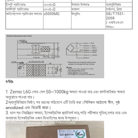
প্রভাব:
ইনপুট প্রতিরোধঃ
৩৮৫±৫Ω
উপাদান উপাদানঃ
অ্যালুমিনিয়াম
আউটপুট প্রতিরোধঃ
৩৫৩±২Ω
ক্যাবল:
দৈর্ঘ্য=L:3m
আইসোলেশন প্রতিরোধ ক্ষমতাঃ
≥5000MΩ
উদ্ধৃতিঃ
GB/T7551-
2008
/ ওআইএমএল
আর৬০
বর্ণনাঃ
1. Zemic L6G লোড সেল 50~1000kg ক্ষমতা পাওয়া যায়.এবং কাস্টমাইজড ক্ষমতা
অনুরোধে পাওয়া যায়।
2অ্যালুমিনিয়াম নির্মাণ, সব ধরনের পরিবেশে এটি তৈরি করা।
সিলিকন আঠালো সীল, পৃষ্ঠ
anodized এবং বিরোধী জারা।
3. ভাল স্ব-নিয়ন্ত্রিত ক্ষমতা, ইলেকট্রনিক প্ল্যাটফর্ম ভার,গাড়ি পরীক্ষার সুবিধা,হপার ভার এবং
অন্যান্য ইলেকট্রনিক ওজন ডিভাইসের জন্য উপযুক্ত।