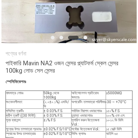
সাইট
ম্যাপ
PRIVACY
POLICY
পণ্যের বর্ণনা
পাইকারি Mavin NA2 ওজন সেন্সর প্ল্যাটফর্ম স্কেল সেন্সর
100kg লোড সেল সেন্সর
স্পেসিফিকেশনঃ
নামমাত্র লোডঃ
50kg থেকে
আইসোলেশন প্রতিরোধ
≥5000MΩ
1000kg
ক্ষমতাঃ
সংবেদনশীলতা:
(২.০±০.১%) এমভি/
অপারেটিং তাপমাত্রা পরিসীমাঃ
-30 ~ +70°C
ভি
সম্মিলিত ত্রুটিঃ
± 0.03% F.S.
সর্বাধিক নিরাপদ ওভারলোডঃ
১৫০% F.S.
ক্রীপ ত্রুটি ((30 মিনিট):
± 0.03% F.S.
চূড়ান্ত ওভারলোডঃ
২০০% এফ.এস.
শূন্য ব্যালেন্স:
±১% F.S
সুপারিশ করুন উত্তেজনা
১০-১২ ভি ডিসি
Vol.:
শূন্যের উপর তাপমাত্রা প্রভাবঃ
±0.02% F.S/10°C
সর্বোচ্চ উত্তেজনা Vol.:
১৫ ভোল্ট ডিসি
স্প্যানের উপর তাপমাত্রার
±0.02% F.S/10°C
সিলিং ক্লাসঃ
আইপি ৬৫