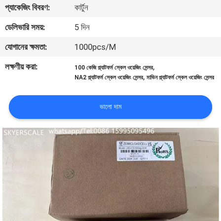
প্যাকেজিং বিবরণ:
কার্টুন
গুণমান
ডেলিভারি সময়:
5 দিন
নিয়ন্ত্রণ
যোগানের ক্ষমতা:
1000pcs/M
লক্ষণীয় করা:
,
100 কেজি প্ল্যাটফর্ম স্কেল ওয়েজিং সেন্সর
খবর
,
NA2 প্ল্যাটফর্ম স্কেল ওয়েজিং সেন্সর
মাভিন প্ল্যাটফর্ম স্কেল ওয়েজিং সেন্সর
মামলা
ভালো দাম
একটি
উদ্ধৃতি
অনুরোধ
করুন