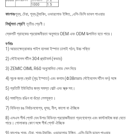
6080
৬০০x৮০০
১০০-৬০০
1.2
1000
1.5
ফাংশনঃ
শূন্য, টেরা, শূন্য-ট্র্যাকিং, ওভারলোড ইঙ্গিত, ,এসি-ডিসি ডাবল পাওয়ার
নির্ভুলতা শ্রেণি
: তৃতীয় শ্রেণী।
স্কেলটি গ্রাহকের প্রয়োজনীয়তা অনুসারে OEM এবং ODM উত্পাদিত হতে পারে।
বর্ণনাঃ
1) আয়তক্ষেত্রাকার পাইপ হালকা ইস্পাত ঢালাই গঠন, উচ্চ শক্তি
2) স্টেইনলেস স্টীল 304 প্ল্যাটফর্ম (কভার)
3) ZEMIC OIML R60 অনুমোদিত লোড সেল দিয়ে
4) সূচক জন্য ক্রেট (মৃদু ইস্পাত) এবং কলাম (Φ38mm স্টেইনলেস স্টীল নল) সঙ্গে
5) প্রতিটি ইউনিটের জন্য সমস্ত বোল্ট এবং স্ক্রু সহ।
6) সমাপ্তিঃ রঙিন বা গুঁড়ো লেপযুক্ত।
7) বিভিন্ন রঙ নির্বাচনযোগ্য, ধূসর, নীল, কালো বা ঐচ্ছিক
8) এসএস শীর্ষ প্লেট বেধ উপর বিভিন্ন প্রয়োজনীয়তা গ্রহণযোগ্য এবং কাস্টমাইজ করা যেতে
পারে। গোলাকার কোণ সঙ্গে শীর্ষ প্লেট ঐচ্ছিক
9) ফাংশনঃ শূন্য, টেরা, শূন্য-ট্র্যাকিং, ওভারলোড ইঙ্গিত, ,এসি-ডিসি ডাবল পাওয়ার