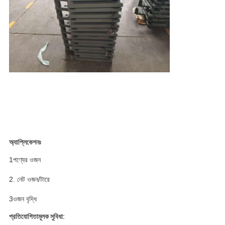
অ্যাপ্লিকেশনঃ
1পণ্যের ওজন
2. নেট ওজন/টারে
3ওজন বৃদ্ধি
প্রতিযোগিতামূলক সুবিধা: