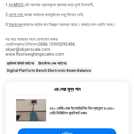
1.
কম MOQ:
এটা আপনার প্রচারমূলক ব্যবসার জন্য খুবই উপযোগী;
2.
ভালো সেবা:
আমরা আমাদের ক্লায়েন্টদের বন্ধু হিসেবে দেখি;
3.
উচ্চমানেরঃ
আমাদের কঠোর মান নিয়ন্ত্রণ ব্যবস্থা আছে। বাজারে ভাল খ্যাতি আছে।
দয়া করে আমাদের সাথে যোগাযোগ করুনঃ
হোয়াটসঅ্যাপ/টেলিফোন:0086 15995095496
skyer@skyerscale.com
www.floorweighingscales.com
প্ল্যাটফর্ম ঝাঁকনি আইশের
শিল্পকৌশল বেঞ্চ আইশের
Digital Platform Bench Electronic Beam Balance
এর সেরা মূল্য পান
৩৫০ কেজি বেঞ্চ ইলেকট্রনিক বিম ব্যালেন্স ৪০x৪০
সেমি ডিজিটাল প্ল্যাটফর্ম ওজন