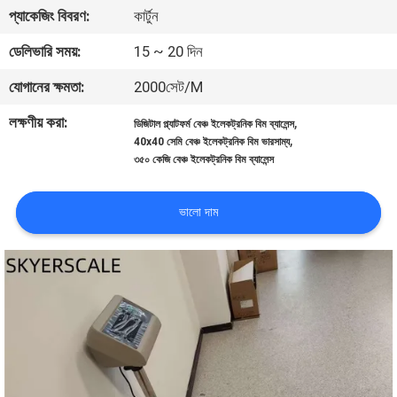
প্যাকেজিং বিবরণ:
কার্টুন
গুণমান
ডেলিভারি সময়:
15 ~ 20 দিন
নিয়ন্ত্রণ
যোগানের ক্ষমতা:
2000সেট/M
লক্ষণীয় করা:
,
ডিজিটাল প্ল্যাটফর্ম বেঞ্চ ইলেকট্রনিক বিম ব্যালেন্স
খবর
,
40x40 সেমি বেঞ্চ ইলেকট্রনিক বিম ভারসাম্য
৩৫০ কেজি বেঞ্চ ইলেকট্রনিক বিম ব্যালেন্স
মামলা
ভালো দাম
একটি
উদ্ধৃতি
অনুরোধ
করুন