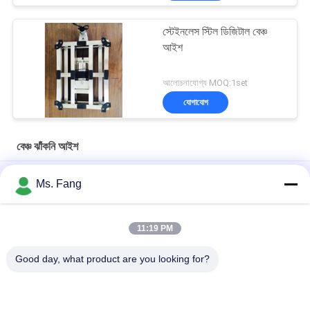
স্টেইনলেস স্টিল ডিজিটাল বেঞ্চ
আইশ
আলোচনাযোগ্য MOQ:1set
যোগাযোগ
বেঞ্চ ঝাঁকনি আইশ
300x400মিমি 150 কেজি স্টেইনলেস স্টিল ডিজিটাল বেঞ্চ স্কেল, ইলেক্ট্রনিক প্ল্যাটফর্ম
Ms. Fang
ওজন সহ
50*60 ইলেকট্রনিক বীম ব্যালেন্স বেঞ্চ ইলেকট্রনিক ডিজিটাল প্ল্যাটফর্ম ওজন মাপক
11:19 PM
30x40cm 304 স্টেইনলেস স্টিল জলরোধী বেঞ্চ স্কেল 100 কেজি
Good day, what product are you looking for?
সব