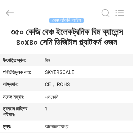
2026
Changzhou
Skyerscale
Co.,Limited.
All
বেঞ্চ ঝাঁকনি আইশ
Rights
Reserved.
৩৫০ কেজি বেঞ্চ ইলেকট্রনিক বিম ব্যালেন্স
বাড়ি
৪০x৪০ সেমি ডিজিটাল প্ল্যাটফর্ম ওজন
পণ্য
উৎপত্তি স্থল:
চীন
ভিডিও
পরিচিতিমুলক নাম:
SKYERSCALE
সাক্ষ্যদান:
CE， ROHS
আমাদের
মডেল নম্বার:
এসকেসি
সম্বন্ধে
ন্যূনতম চাহিদার
1
পরিমাণ:
কারখানা
মূল্য:
আলোচনাযোগ্য
পরিদর্শন