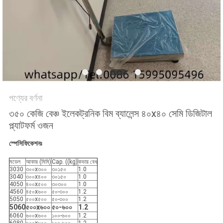
সাইট
ম্যাপ
PRIVACY
POLICY
পণ্যের বর্ণনা
৩৫০ কেজি বেঞ্চ ইলেকট্রনিক বিম ব্যালেন্স ৪০x৪০ সেমি ডিজিটাল
প্ল্যাটফর্ম ওজন
স্পেসিফিকেশনঃ
মডেল
আকার (মিমি)
Cap. ((kg)
কভার বেধ
3030
৩০০x৩০০
৩০১৫০
1.0
3040
৩০০x৪০০
৩০১৫০
1.0
4050
৪০০x৫০০
৩০৩০০
1.0
4560
৪৫০x৬০০
৫০-৩০০
1.2
5050
৫০০x৫০০
৫০-৩০০
1.2
5060
৫০০x৬০০
৫০-৬০০
1.2
6060
৬০০x৬০০
১০০-৬০০
1.2