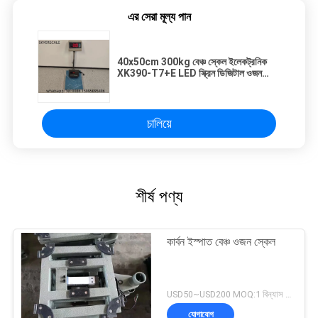
এর সেরা মূল্য পান
40x50cm 300kg বেঞ্চ স্কেল ইলেকট্রনিক
XK390-T7+E LED স্ক্রিন ডিজিটাল ওজন
প্ল্যাটফর্ম
চালিয়ে
শীর্ষ পণ্য
কার্বন ইস্পাত বেঞ্চ ওজন স্কেল
USD50~USD200 MOQ:1 বিন্যাস করুন
যোগাযোগ