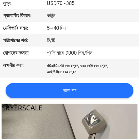
মূল্য:
USD70~385
গুণমান
প্যাকেজিং বিবরণ:
কার্টুন
নিয়ন্ত্রণ
ডেলিভারি সময়:
5~40 দিন
পরিশোধের শর্ত:
টি/টি
খবর
যোগানের ক্ষমতা:
প্রতি মাসে 9000 পিস/পিস
লক্ষণীয় করা:
,
,
মামলা
40x50 সেমি বেঞ্চ স্কেল
৩০০ কেজি বেঞ্চ স্কেল
এলইডি স্ক্রিন বেঞ্চ স্কেল
একটি
ভালো দাম
উদ্ধৃতি
অনুরোধ
করুন