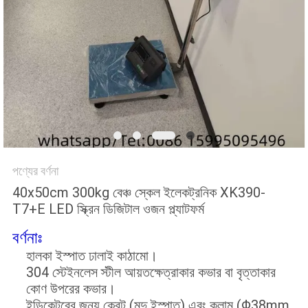
সাইট
ম্যাপ
PRIVACY
POLICY
পণ্যের বর্ণনা
40x50cm 300kg বেঞ্চ স্কেল ইলেকট্রনিক XK390-
T7+E LED স্ক্রিন ডিজিটাল ওজন প্ল্যাটফর্ম
বর্ণনাঃ
হালকা ইস্পাত ঢালাই কাঠামো।
304 স্টেইনলেস স্টীল আয়তক্ষেত্রাকার কভার বা বৃত্তাকার
কোণ উপরের কভার।
ইন্ডিকেটরের জন্য ক্রেট (মৃদু ইস্পাত) এবং কলাম (Φ38mm