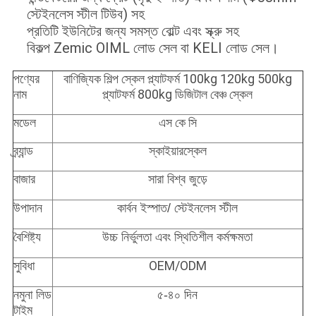
স্টেইনলেস স্টীল টিউব) সহ
প্রতিটি ইউনিটের জন্য সমস্ত বোল্ট এবং স্ক্রু সহ
বিকল্প Zemic OIML লোড সেল বা KELI লোড সেল।
বাণিজ্যিক শিল্প স্কেল প্ল্যাটফর্ম 100kg 120kg 500kg
পণ্যের
প্ল্যাটফর্ম 800kg ডিজিটাল বেঞ্চ স্কেল
নাম
এস কে সি
মডেল
স্কাইয়ারস্কেল
ব্র্যান্ড
বাজার
সারা বিশ্ব জুড়ে
উপাদান
কার্বন ইস্পাত/ স্টেইনলেস স্টীল
বৈশিষ্ট্য
উচ্চ নির্ভুলতা এবং স্থিতিশীল কর্মক্ষমতা
OEM/ODM
সুবিধা
নমুনা লিড
৫-৪০ দিন
টাইম