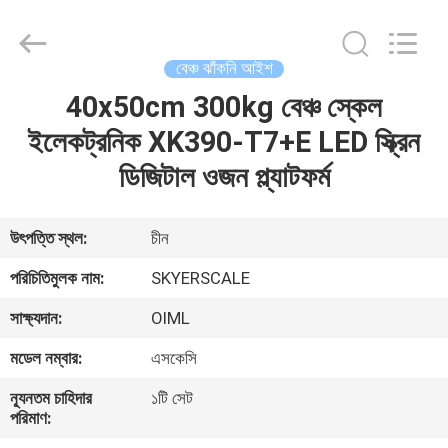
2026
Changzhou
Skyerscale
Co.,Limited.
All
বেঞ্চ ঝাঁকনি আইশ
Rights
Reserved.
40x50cm 300kg বেঞ্চ স্কেল
বাড়ি
ইলেকট্রনিক XK390-T7+E LED স্ক্রিন
পণ্য
ডিজিটাল ওজন প্ল্যাটফর্ম
ভিডিও
উৎপত্তি স্থল:
চীন
পরিচিতিমুলক নাম:
SKYERSCALE
আমাদের
সাক্ষ্যদান:
OIML
সম্বন্ধে
মডেল নম্বার:
এসকেসি
কারখানা
ন্যূনতম চাহিদার
১টি সেট
পরিমাণ:
পরিদর্শন