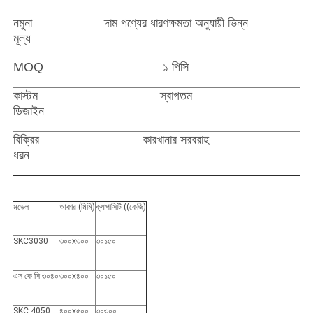
নমুনা
দাম পণ্যের ধারণক্ষমতা অনুযায়ী ভিন্ন
মূল্য
MOQ
১ পিসি
স্বাগতম
কাস্টম
ডিজাইন
বিক্রির
কারখানার সরবরাহ
ধরন
মডেল
আকার (মিমি)
ক্যাপাসিটি ((কেজি)
SKC3030
৩০০x৩০০
৩০১৫০
এস কে সি ৩০৪০
৩০০x৪০০
৩০১৫০
SKC 4050
৪০০x৫০০
৩০৩০০