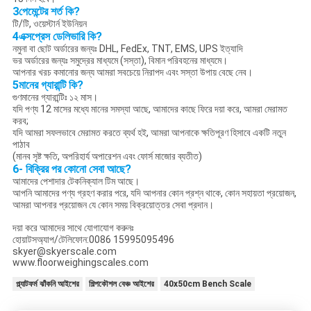
3পেমেন্টের শর্ত কি?
টি/টি, ওয়েস্টার্ন ইউনিয়ন
4এক্সপ্রেস ডেলিভারি কি?
নমুনা বা ছোট অর্ডারের জন্যঃ DHL, FedEx, TNT, EMS, UPS ইত্যাদি
ভর অর্ডারের জন্যঃ সমুদ্রের মাধ্যমে (সস্তা), বিমান পরিবহনের মাধ্যমে।
আপনার খরচ কমানোর জন্য আমরা সবচেয়ে নিরাপদ এবং সস্তা উপায় বেছে নেব।
5মানের গ্যারান্টি কি?
গুণমানের গ্যারান্টিঃ ১২ মাস।
যদি পণ্য 12 মাসের মধ্যে মানের সমস্যা আছে, আমাদের কাছে ফিরে দয়া করে, আমরা মেরামত
করব;
যদি আমরা সফলভাবে মেরামত করতে ব্যর্থ হই, আমরা আপনাকে ক্ষতিপূরণ হিসাবে একটি নতুন
পাঠাব
(মানব সৃষ্ট ক্ষতি, অপরিহার্য অপারেশন এবং ফোর্স মাজোর ব্যতীত)
6- বিক্রির পর কোনো সেবা আছে?
আমাদের পেশাদার টেকনিক্যাল টিম আছে।
আপনি আমাদের পণ্য গ্রহণ করার পরে, যদি আপনার কোন প্রশ্ন থাকে, কোন সহায়তা প্রয়োজন,
আমরা আপনার প্রয়োজন যে কোন সময় বিক্রয়োত্তর সেবা প্রদান।
দয়া করে আমাদের সাথে যোগাযোগ করুনঃ
হোয়াটসঅ্যাপ/টেলিফোন:0086 15995095496
skyer@skyerscale.com
www.floorweighingscales.com
প্ল্যাটফর্ম ঝাঁকনি আইশের
শিল্পকৌশল বেঞ্চ আইশের
40x50cm Bench Scale