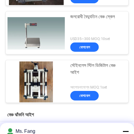
জলরোধী বৈদ্যুতিন বেঞ্চ স্কেল
USD35~300 MOQ:10set
যোগাযোগ
স্টেইনলেস স্টিল ডিজিটাল বেঞ্চ
আইশ
আলোচনাযোগ্য MOQ:1set
যোগাযোগ
বেঞ্চ ঝাঁকনি আইশ
300x400মিমি 150 কেজি স্টেইনলেস স্টিল ডিজিটাল বেঞ্চ স্কেল, ইলেক্ট্রনিক প্ল্যাটফর্ম
Ms. Fang
ওজন সহ