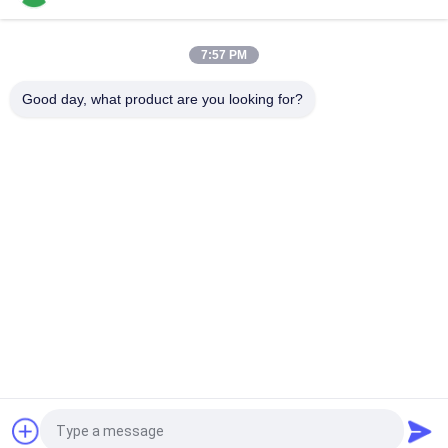
50*60 ইলেকট্রনিক বীম ব্যালেন্স বেঞ্চ ইলেকট্রনিক ডিজিটাল প্ল্যাটফর্ম ওজন মাপক
7:57 PM
30x40cm 304 স্টেইনলেস স্টিল জলরোধী বেঞ্চ স্কেল 100 কেজি
Good day, what product are you looking for?
সব
তল ঝাঁকনি আইশ
বেঞ্চ ঝাঁকনি আইশ
ট্রাক ঝাঁকুনি আইশ
পোর্টেবল এক্সল আইশ
তৃণশয্যা ট্রাক আইশ
ডিজিটাল ওজন স্কেল
ইলেকট্রনিক ব্যালেন্স আইশ
ওজন লোড সেল
উদ্ধৃতির জন্য আবেদন