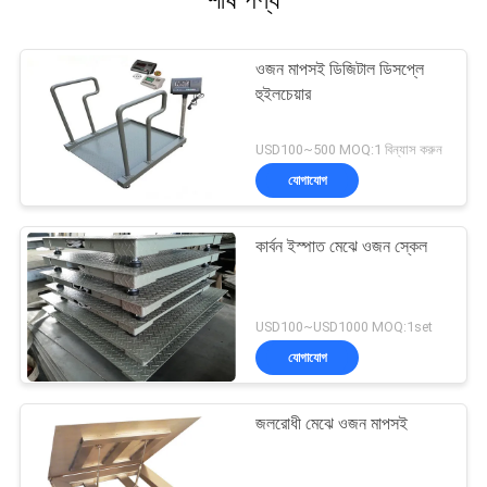
শীর্ষ পণ্য
ওজন মাপসই ডিজিটাল ডিসপ্লে
হুইলচেয়ার
USD100~500 MOQ:1 বিন্যাস করুন
যোগাযোগ
কার্বন ইস্পাত মেঝে ওজন স্কেল
USD100~USD1000 MOQ:1set
যোগাযোগ
জলরোধী মেঝে ওজন মাপসই