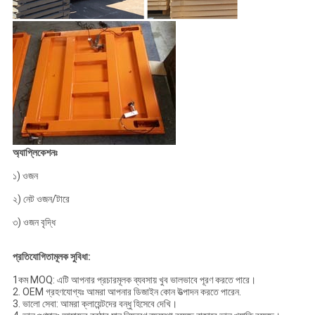
অ্যাপ্লিকেশনঃ
১) ওজন
২) নেট ওজন/টারে
৩) ওজন বৃদ্ধি
প্রতিযোগিতামূলক সুবিধা:
1কম MOQ: এটি আপনার প্রচারমূলক ব্যবসায় খুব ভালভাবে পূরণ করতে পারে।
2. OEM গ্রহণযোগ্যঃ আমরা আপনার ডিজাইন কোন উত্পাদন করতে পারেন.
3. ভালো সেবা: আমরা ক্লায়েন্টদের বন্ধু হিসেবে দেখি।