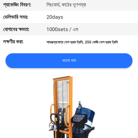
প্যাকেজিং বিবরণ:
পিচবোর্ড, কাঠের তৃণশয্যা
গুণমান
ডেলিভারি সময়:
20days
নিয়ন্ত্রণ
যোগানের ক্ষমতা:
1000sets / এম
লক্ষণীয় করা:
,
সামঞ্জস্যযোগ্য তেল ড্রাম ট্রলি
250 কেজি তেল ড্রাম ট্রলি
খবর
ভালো দাম
মামলা
একটি
উদ্ধৃতি
অনুরোধ
করুন