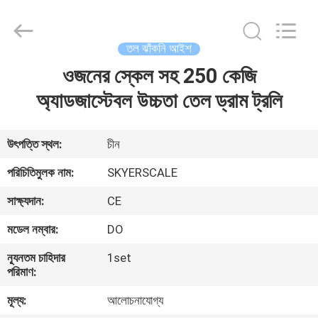
2026
Changzhou
Skyerscale
Co.,Limited.
All
তল ঝাঁকনি আইশ
Rights
Reserved.
ওজনের স্কেল সহ 250 কেজি
বাড়ি
অ্যাডজাস্টেবল উচ্চতা তেল ড্রাম ট্রলি
পণ্য
উৎপত্তি স্থল:
চীন
ভিডিও
পরিচিতিমুলক নাম:
SKYERSCALE
সাক্ষ্যদান:
CE
আমাদের
মডেল নম্বার:
DO
সম্বন্ধে
ন্যূনতম চাহিদার
1set
পরিমাণ:
কারখানা
মূল্য:
আলোচনাযোগ্য
পরিদর্শন