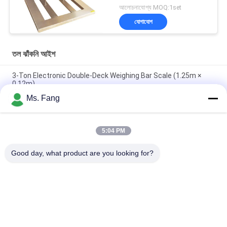
আলোচনাযোগ্য MOQ:1set
যোগাযোগ
তল ঝাঁকনি আইশ
3-Ton Electronic Double-Deck Weighing Bar Scale (1.25m ×
0.12m)
Ms. Fang
মেডিকেল হুইলচেয়ার স্কেল হাসপাতাল ডায়ালাইসিস রুম পুনর্বাসন রুম ওজনের স্কেল বিকল্প
RS232 ব্লুটুথ সহ
5:04 PM
জেমিক এইচ 8 সি লোড সেল 1x1 মি 5 টন ভারী দায়িত্ব কার্বন ইস্পাত প্ল্যাটফর্মের সাথে
ইন্ডাস্ট্রিয়াল ফ্লোর স্কেল
Good day, what product are you looking for?
সব
তল ঝাঁকনি আইশ
বেঞ্চ ঝাঁকনি আইশ