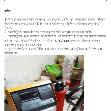
বর্ণনাঃ
1এটি মূলত কারখানা বিভাগ, গুদাম এবং তেল ডিপোতে লোডিং এবং আনলোডিং, ক্যারিং, স্ট্যাকিং
ইত্যাদির জন্য ব্যবহৃত হয়। এটি বিশেষত রাসায়নিক,প্যাচ টার্নিং বা লোডিংয়ের জন্য খাদ্য
বিভাগ;
2. তেল সিলিন্ডার বহনকারী ওজন নকশা নতুনত্ব, গঠন কম্প্যাক্ট, হালকা এবং নমনীয়;
3. তেল সিলিন্ডার 180 ডিগ্রী উপরে ঘোরানো বা এটি দ্বারা উত্থাপিত হয় পরে বাতাসে অন্যান্য
কর্ম বন্ধ করতে পারে, এটি লোড এবং গাড়ী এবং stacking জন্য তেল সিলিন্ডার আনলোড
করার জন্য ব্যবহার করা যেতে পারে;
4. ক্রস পা পেলেট থেকে তেল সিলিন্ডার আনলোড করতে পারে, এটা সুবিধাজনক, নিরাপদ এবং
নির্ভরযোগ্য;