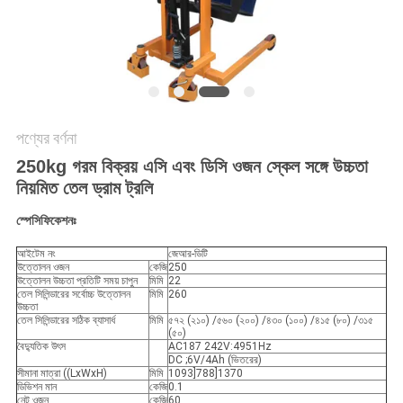
সাইট
ম্যাপ
PRIVACY
POLICY
পণ্যের বর্ণনা
250kg গরম বিক্রয় এসি এবং ডিসি ওজন স্কেল সঙ্গে উচ্চতা
নিয়মিত তেল ড্রাম ট্রলি
স্পেসিফিকেশনঃ
আইটেম নং
জেআর-ডিটি
উত্তোলন ওজন
কেজি
250
উত্তোলন উচ্চতা প্রতিটি সময় চাপুন
মিমি
22
তেল সিলিন্ডারের সর্বোচ্চ উত্তোলন
মিমি
260
উচ্চতা
তেল সিলিন্ডারের সঠিক ব্যাসার্ধ
মিমি
৫৭২ (২১০) /৫৬০ (২০০) /৪৩০ (১০০) /৪১৫ (৮০) /৩১৫
(৫০)
বৈদ্যুতিক উৎস
AC187 242V:4951Hz
DC ;6V/4Ah (ভিতরের)
সীমানা মাত্রা ((LxWxH)
মিমি
1093]788]1370
ডিভিশন মান
কেজি
0.1
নেট ওজন
কেজি
60