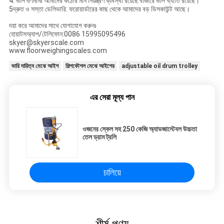
4. ভাল গুণমানঃ আমাদের কঠোর মান নিয়ন্ত্রণ ব্যবস্থা রয়েছে.বাজারে ভাল খ্যাতি রয়েছে।
5দ্রুত ও সস্তা ডেলিভারি: ফরোয়ার্ডারের কাছ থেকে আমাদের বড় ডিসকাউন্ট আছে।
দয়া করে আমাদের সাথে যোগাযোগ করুনঃ
হোয়াটসঅ্যাপ/টেলিফোন:0086 15995095496
skyer@skyerscale.com
www.floorweighingscales.com
ভারি দায়িত্ব মেঝে আইশ
শিল্পকৌশল মেঝে আইশের
adjustable oil drum trolley
এর সেরা মূল্য পান
ওজনের স্কেল সহ 250 কেজি অ্যাডজাস্টেবল উচ্চতা
তেল ড্রাম ট্রলি
চালিয়ে