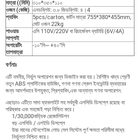
মাত্রা ((মিমি)
৩১০*৩৫০*১১০
ওজন (কেজি)
এনডব্লিউ: ৩.৮ জিডব্লিউ: ৪।4
প্যাকিং
5pcs/carton, কার্টন মাত্রা 755*380*455mm,
মোট ওজন 22kg
পাওয়ার
এসি 110V/220V বা রিচার্জেবল ব্যাটারি (6V/4A)
সাপ্লাই
অপারেটিং
-১০°সি~ +৪০°সি
তাপমাত্রা
বর্ণনাঃ
এটি নমনীয়, নির্ভুল অপারেশন জন্য ডিজাইন করা হয়। বৈশিষ্ট্য খাদ্য শ্রেণী
নতুন ABS প্লাস্টিকের হাউজিং, গণনা গণনা স্কেল ইনভেন্টরি ব্যবহারের
জন্য আদর্শভাবে উপযুক্ত, প্রিপ্যাকিং,এবং অন্যান্য গণনা অপারেশন.
এছাড়াও এটিতে সাদা ব্যাকলাইট সহ সর্বমুখী এলসিডি ডিসপ্লে রয়েছে যা
পরিষ্কার এবং সহজেই পড়া নিশ্চিত করে।
1/30,000বাহ্যিক রেজোলিউশন
বড় এলসিডি / এলইডি ডিসপ্লে
উচ্চ মানের স্টেনগেইজ লোড সেল সিস্টেম পূর্ণ ক্ষমতা পরিসীমা মধ্যে
নির্ভুলতা নিশ্চিত করে।