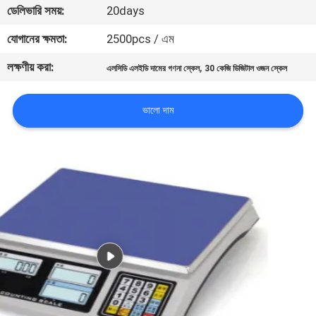
ডেলিভারি সময়:
20days
গুণমান
যোগানের ক্ষমতা:
2500pcs / এম
নিয়ন্ত্রণ
লক্ষণীয় করা:
,
এলসিডি এলইডি দামের গণনা স্কেল
30 কেজি ডিজিটাল ওজন স্কেল
খবর
ভালো দাম
মামলা
একটি
উদ্ধৃতি
অনুরোধ
করুন