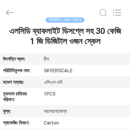
2026
Changzhou
Skyerscale
Co.,Limited.
All
ডিজিটাল ওজন স্কেল
Rights
Reserved.
এলসিডি ব্যাকলাইট ডিসপ্লে সহ 30 কেজি
বাড়ি
1 জি ডিজিটাল ওজন স্কেল
পণ্য
উৎপত্তি স্থল:
চীন
ভিডিও
পরিচিতিমুলক নাম:
SKYERSCALE
মডেল নম্বার:
এসিএস-চবি
আমাদের
ন্যূনতম চাহিদার
1PCS
সম্বন্ধে
পরিমাণ:
মূল্য:
আলোচনাযোগ্য
কারখানা
প্যাকেজিং বিবরণ:
Carton
পরিদর্শন