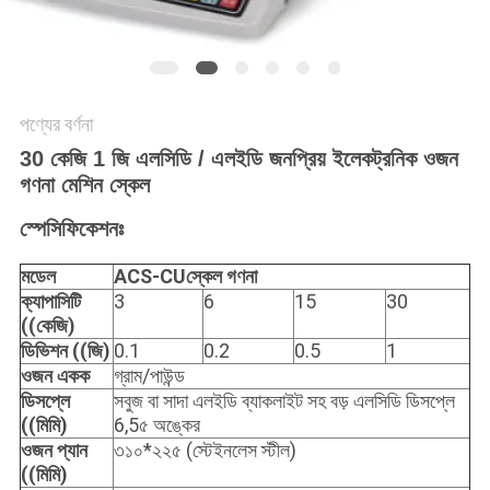
সাইট
ম্যাপ
PRIVACY
পণ্যের বর্ণনা
POLICY
30 কেজি 1 জি এলসিডি / এলইডি জনপ্রিয় ইলেকট্রনিক ওজন
গণনা মেশিন স্কেল
স্পেসিফিকেশনঃ
মডেল
ACS-CU
স্কেল গণনা
ক্যাপাসিটি
3
6
15
30
((কেজি)
ডিভিশন ((জি)
0.1
0.2
0.5
1
ওজন একক
গ্রাম/পাউন্ড
ডিসপ্লে
সবুজ বা সাদা এলইডি ব্যাকলাইট সহ বড় এলসিডি ডিসপ্লে
((মিমি)
6,5৫ অঙ্কের
ওজন প্যান
৩১০*২২৫ (স্টেইনলেস স্টীল)
((মিমি)