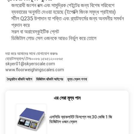
জলরোধী জংশন বক্স এবং সামুদ্রিক পেইন্টের জন্য বিশেষ পরিবেশে
ব্যবহারের অনুমতি দেওয়া হয়েছে (ইপোক্সি জিংক সমৃদ্ধ প্রাইমার)
স্টীল Q235 উপাদান যা শক্তি এবং প্ল্যাটফর্মের জন্য অনমনীয় সমর্থন
প্রদান করে
সরল বা অরাবেস্কুইটিক প্লেট
ডিজিটাল লোড সেল ওজনকে আরও নির্ভুল করে তোলে
দয়া করে আমাদের সাথে যোগাযোগ করুনঃ
হোয়াটসঅ্যাপ/টেলঃ০০৮৬ ১৫৯৫১২০০৮৬৫
skyer01@skyerscale.com
www.floorweighingscales.com
বৈদ্যুতিন ঝাঁকনি আইশ
ডিজিটাল ঝাঁকনি আইশের
মূল্য স্কেল গণনা
এর সেরা মূল্য পান
এলসিডি ব্যাকলাইট ডিসপ্লে সহ 30 কেজি 1 জি
ডিজিটাল ওজন স্কেল