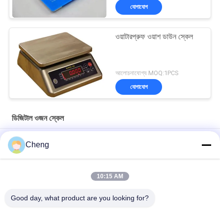
যোগাযোগ
ওয়াটারপ্রুফ ওয়াশ ডাউন স্কেল
আলোচনাযোগ্য MOQ:1PCS
যোগাযোগ
ডিজিটাল ওজন স্কেল
স্টেইনলেস স্টীল স্কেল D6 জলরোধী ওজন স্কেল IP68
Cheng
30 কেজি উচ্চ-গুণমান সম্পন্ন ইলেক্ট্রনিক জলরোধী স্কেল ডি১১
10:15 AM
স্টেইনলেস স্টীল স্কেল ডি 6 জলরোধী ওজন স্কেল আইপি 68 ওজন ডিজিটাল জলরোধী
স্কেল
Good day, what product are you looking for?
সব