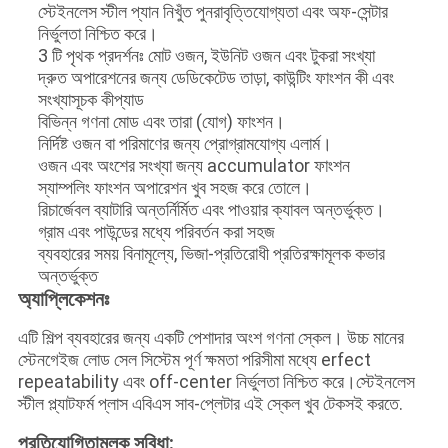
স্টেইনলেস স্টীল প্যান নিখুঁত পুনরাবৃত্তিযোগ্যতা এবং অফ-সেন্টার
নির্ভুলতা নিশ্চিত করে।
3 টি পৃথক প্রদর্শনঃ মোট ওজন, ইউনিট ওজন এবং টুকরা সংখ্যা
দ্রুত অপারেশনের জন্য ডেডিকেটেড তাড়া, কাউন্টিং ফাংশন কী এবং
সংখ্যাসূচক কীপ্যাড
বিভিন্ন গণনা মোড এবং তারা (যোগ) ফাংশন।
নির্দিষ্ট ওজন বা পরিমাণের জন্য প্রোগ্রামযোগ্য এলার্ম।
ওজন এবং অংশের সংখ্যা জন্য accumulator ফাংশন
স্যাম্পলিং ফাংশন অপারেশন খুব সহজ করে তোলে।
রিচার্জেবল ব্যাটারি অন্তর্নির্মিত এবং পাওয়ার ক্যাবল অন্তর্ভুক্ত।
গ্রাম এবং পাউন্ডের মধ্যে পরিবর্তন করা সহজ
ব্যবহারের সময় বিনামূল্যে, ভিজা-প্রতিরোধী প্রতিরক্ষামূলক কভার
অন্তর্ভুক্ত
অ্যাপ্লিকেশনঃ
এটি শিল্প ব্যবহারের জন্য একটি পেশাদার অংশ গণনা স্কেল। উচ্চ মানের
স্টেনগেইজ লোড সেল সিস্টেম পূর্ণ ক্ষমতা পরিসীমা মধ্যে erfect
repeatability এবং off-center নির্ভুলতা নিশ্চিত করে।স্টেইনলেস
স্টীল প্ল্যাটফর্ম প্লাস এবিএস সাব-প্লেটার এই স্কেল খুব টেকসই করতে.
প্রতিযোগিতামূলক সুবিধা: