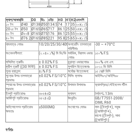
ক্যাপ/আকার
ডি
D0
ডি১
এইচ
H0
H1
H2
এম
×
পি
১০ টন
Ø40
Ø138
Ø50
134.5
74
17
35
২০x১।5
20২৫ টন
Ø50
Ø165
Ø65
717
86.1
25
50
২৪x১।5
৩০ টন
Ø৫০8
Ø165
Ø75
176
86.1
25
55
৩০x১।5
৪০ টন
Ø76.2
Ø165
Ø85
221
95.8
25
65
৪০x১।5
নামমাত্র লোডঃ
10/20/25/30/40t
অপারেটিং তাপমাত্রা
-30 ~ +70°C
পরিসীমাঃ
সংবেদনশীলতা:
(২.০±০.১%) মি ভি/ভি
সর্বাধিক, নিরাপদ ওভার
১৫০% F.S.
লোডঃ
সম্মিলিত ত্রুটিঃ
± 0.02% F.S.
চূড়ান্ত ওভারলোডঃ
৩০০% এফ.এস.
ক্রীপ ত্রুটি ((30 মিনিট):
± 0.02% F.S.
সুপারিশ উত্তেজনাঃ
১০-১২ ভি ডিসি
শূন্য ব্যালেন্স:
±১% F.S
সর্বোচ্চ উত্তেজনা:
১৫ ভোল্ট ডিসি
শূন্যের উপর তাপমাত্রা
±0.02% F.S/10°C
সিলিং ক্লাসঃ
আইপি৬৭/আইপি৬৮
প্রভাবঃ
স্প্যানের উপর তাপমাত্রার
±0.02% F.S/10°C
উপাদান উপাদানঃ
অ্যালগ্রিড/স্টেইনলেস স্টীল
প্রভাব:
ইনপুট প্রতিরোধঃ
৩৮৫±৫Ω
ক্যাবল:
দৈর্ঘ্য=L:13m
আউটপুট প্রতিরোধঃ
৩৫২±২Ω
উদ্ধৃতিঃ
GB/T7551-2008/
OIML R60
আইসোলেশন প্রতিরোধ
≥5000MΩ
সংযোগের মোডঃ
লাল ((ইনপুট+), সবুজ
ক্ষমতাঃ
((আউটপুট+),
কালো ((ইনপুট-), সাদা
((আউটপুট-)
বর্ণনাঃ