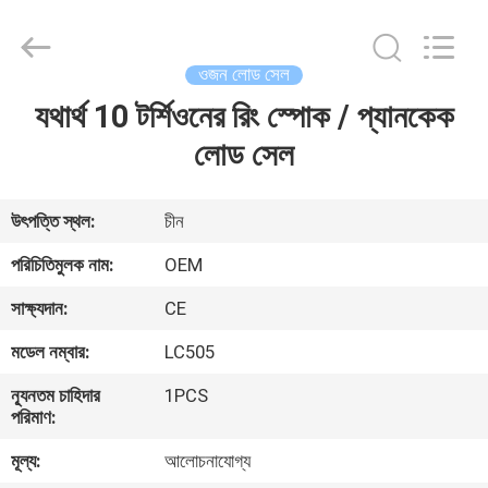
2026
Changzhou
Skyerscale
Co.,Limited.
All
ওজন লোড সেল
Rights
Reserved.
যথার্থ 10 টর্শিওনের রিং স্পোক / প্যানকেক
বাড়ি
লোড সেল
পণ্য
উৎপত্তি স্থল:
চীন
ভিডিও
পরিচিতিমুলক নাম:
OEM
সাক্ষ্যদান:
CE
আমাদের
মডেল নম্বার:
LC505
সম্বন্ধে
ন্যূনতম চাহিদার
1PCS
পরিমাণ:
কারখানা
মূল্য:
আলোচনাযোগ্য
পরিদর্শন