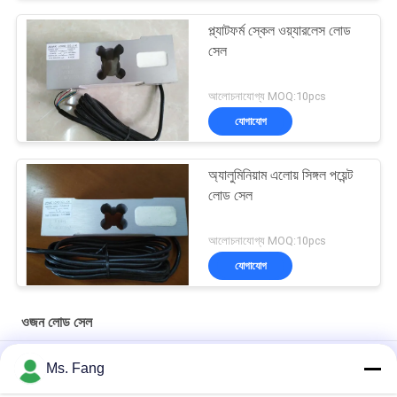
প্ল্যাটফর্ম স্কেল ওয়্যারলেস লোড
সেল
আলোচনাযোগ্য MOQ:10pcs
যোগাযোগ
অ্যালুমিনিয়াম এলোয় সিঙ্গল পয়েন্ট
লোড সেল
আলোচনাযোগ্য MOQ:10pcs
যোগাযোগ
ওজন লোড সেল
আসল আসল তাইওয়ান MAVIN ওজন সেন্সর NA3 100kg বেঞ্চ ওজন স্কেল লোড সেল
Ms. Fang
NA3 500 কেজি ডিজিটাল ফোর্স সেন্সর ও লোড সেল