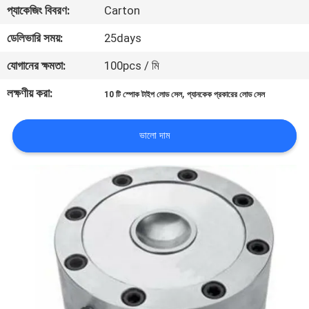
প্যাকেজিং বিবরণ:
Carton
গুণমান
ডেলিভারি সময়:
25days
নিয়ন্ত্রণ
যোগানের ক্ষমতা:
100pcs / মি
লক্ষণীয় করা:
,
10 টি স্পোক টাইপ লোড সেল
প্যানকেক প্রকারের লোড সেল
খবর
ভালো দাম
মামলা
একটি
উদ্ধৃতি
অনুরোধ
করুন