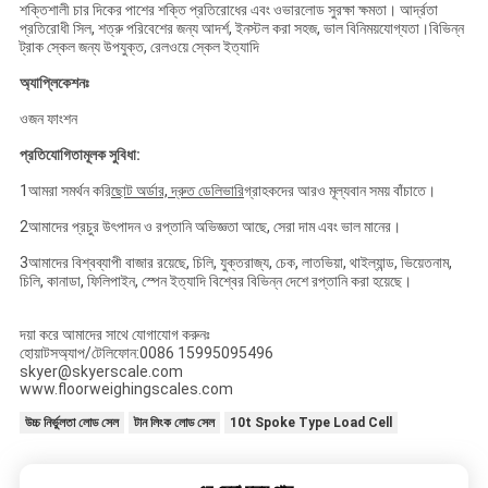
শক্তিশালী চার দিকের পাশের শক্তি প্রতিরোধের এবং ওভারলোড সুরক্ষা ক্ষমতা। আর্দ্রতা
প্রতিরোধী সিল, শত্রু পরিবেশের জন্য আদর্শ, ইনস্টল করা সহজ, ভাল বিনিময়যোগ্যতা।বিভিন্ন
ট্রাক স্কেল জন্য উপযুক্ত, রেলওয়ে স্কেল ইত্যাদি
অ্যাপ্লিকেশনঃ
ওজন ফাংশন
প্রতিযোগিতামূলক সুবিধা:
1আমরা সমর্থন করি
ছোট অর্ডার, দ্রুত ডেলিভারি
গ্রাহকদের আরও মূল্যবান সময় বাঁচাতে।
2আমাদের প্রচুর উৎপাদন ও রপ্তানি অভিজ্ঞতা আছে, সেরা দাম এবং ভাল মানের।
3আমাদের বিশ্বব্যাপী বাজার রয়েছে, চিলি, যুক্তরাজ্য, চেক, লাতভিয়া, থাইল্যান্ড, ভিয়েতনাম,
চিলি, কানাডা, ফিলিপাইন, স্পেন ইত্যাদি বিশ্বের বিভিন্ন দেশে রপ্তানি করা হয়েছে।
দয়া করে আমাদের সাথে যোগাযোগ করুনঃ
হোয়াটসঅ্যাপ/টেলিফোন:0086 15995095496
skyer@skyerscale.com
www.floorweighingscales.com
উচ্চ নির্ভুলতা লোড সেল
টান লিংক লোড সেল
10t Spoke Type Load Cell