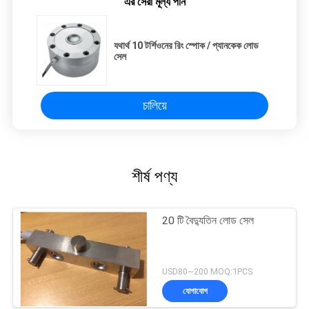
এর সেরা মূল্য পান
যথার্থ 10 টর্শিওনের রিং স্পোক / প্যানকেক লোড
সেল
চালিয়ে
শীর্ষ পণ্য
20 টি বৈদ্যুতিন লোড সেল
USD80~200 MOQ:1PCS
যোগাযোগ