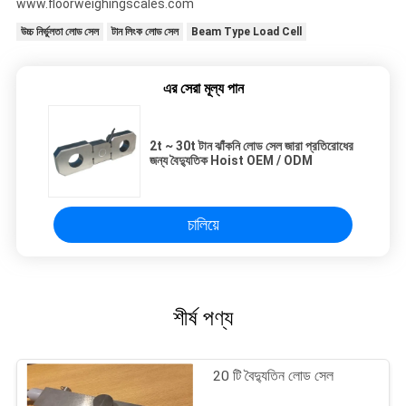
www.floorweighingscales.com
উচ্চ নির্ভুলতা লোড সেল
টান লিংক লোড সেল
Beam Type Load Cell
এর সেরা মূল্য পান
2t ~ 30t টান ঝাঁকনি লোড সেল জারা প্রতিরোধের
জন্য বৈদ্যুতিক Hoist OEM / ODM
চালিয়ে
শীর্ষ পণ্য
20 টি বৈদ্যুতিন লোড সেল