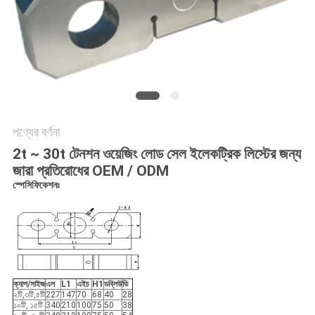
সাইট
ম্যাপ
PRIVACY
POLICY
পণ্যের বর্ণনা
2t ~ 30t টেনশন ওয়েজিং লোড সেল ইলেকট্রিক লিস্টের জন্য
জারা প্রতিরোধের OEM / ODM
স্পেসিফিকেশনঃ
ক্যাপ/সাইজ
এল
L1
এইচ
H1
ডব্লিউ
ডি
২টি,৩টি,৫টি
227
147
70
68
40
28
১০টি, ১৫টি
340
210
100
75
50
38