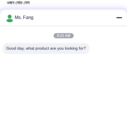
ওজন লোড সেল
আসল আসল তাইওয়ান MAVIN ওজন সেন্সর NA3 100kg বেঞ্চ ওজন স্কেল লোড সেল
Ms. Fang
NA3 500 কেজি ডিজিটাল ফোর্স সেন্সর ও লোড সেল
8:22 AM
Load Cell L6E3 Aluminum Alloy Electric Scales Weighing
Sensor Single Point Pressure Sensor C3 Weighing Sensor
Good day, what product are you looking for?
সব
তল ঝাঁকনি আইশ
বেঞ্চ ঝাঁকনি আইশ
ট্রাক ঝাঁকুনি আইশ
পোর্টেবল এক্সল আইশ
তৃণশয্যা ট্রাক আইশ
ডিজিটাল ওজন স্কেল