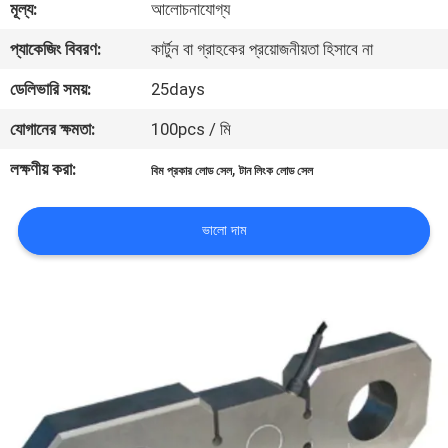
মূল্য:
আলোচনাযোগ্য
গুণমান
প্যাকেজিং বিবরণ:
কার্টুন বা গ্রাহকের প্রয়োজনীয়তা হিসাবে না
নিয়ন্ত্রণ
ডেলিভারি সময়:
25days
যোগানের ক্ষমতা:
100pcs / মি
খবর
লক্ষণীয় করা:
,
বিম প্রকার লোড সেল
টান লিংক লোড সেল
মামলা
ভালো দাম
একটি
উদ্ধৃতি
অনুরোধ
করুন