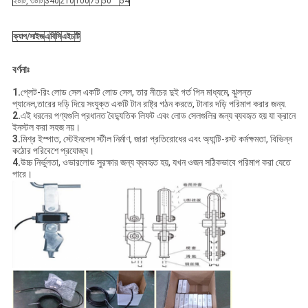
২০টি, ৩০টি
340
210
100
75
50
54
ক্যাপ/সাইজ
এ
বি
সি
এইচ
টি
বর্ণনাঃ
1
.
প্লেট-রিং লোড সেল একটি লোড সেল, তার নীচের দুই গর্ত পিন মাধ্যমে, ঝুলন্ত
প্যানেল,তারের দড়ি দিয়ে সংযুক্ত একটি টান রাষ্ট্র গঠন করতে, টানার দড়ি পরিমাপ করার জন্য.
2
.
এই ধরনের পণ্যগুলি প্রধানত বৈদ্যুতিক লিফট এবং লোড সেলগুলির জন্য ব্যবহৃত হয় যা ক্রানে
ইনস্টল করা সহজ নয়।
3
.
মিশ্র ইস্পাত, স্টেইনলেস স্টীল নির্মাণ, জারা প্রতিরোধের এবং অ্যান্টি-রস্ট কর্মক্ষমতা, বিভিন্ন
কঠোর পরিবেশে প্রযোজ্য।
4
.
উচ্চ নির্ভুলতা, ওভারলোড সুরক্ষার জন্য ব্যবহৃত হয়, যখন ওজন সঠিকভাবে পরিমাপ করা যেতে
পারে।