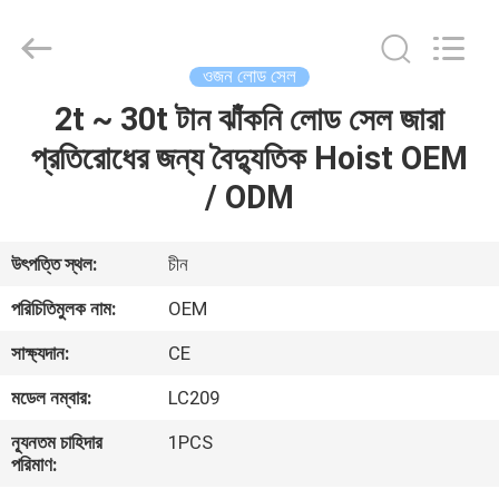
2026
Changzhou
Skyerscale
Co.,Limited.
All
ওজন লোড সেল
Rights
Reserved.
2t ~ 30t টান ঝাঁকনি লোড সেল জারা
বাড়ি
প্রতিরোধের জন্য বৈদ্যুতিক Hoist OEM
পণ্য
/ ODM
ভিডিও
উৎপত্তি স্থল:
চীন
পরিচিতিমুলক নাম:
OEM
আমাদের
সাক্ষ্যদান:
CE
সম্বন্ধে
মডেল নম্বার:
LC209
কারখানা
ন্যূনতম চাহিদার
1PCS
পরিমাণ:
পরিদর্শন