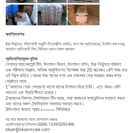
অ্যাপ্লিকেশনঃ
উচ্চ নির্ভুলতা, শক্তিশালী অ্যান্টি-ডিফ্লেক্টিভ লোডিং, ভাল শক প্রতিরোধের, ইনস্টল করা সহজ,
আর্দ্রতা প্রতিরোধী সিল, বিভিন্ন ক্রেন স্কেল ব্যবহৃত
প্রতিযোগিতামূলক সুবিধা:
পেশাদার ম্যানেজমেন্ট টিম, উৎপাদন বিভাগ, উৎপাদন লাইন, উচ্চ নির্ভুলতা পরিমাপ
এবং পরীক্ষার সরঞ্জাম, অভিজ্ঞ প্রযুক্তিগত বিশেষজ্ঞ যারা 20 বছরেরও বেশি সময় ধরে
এই শিল্পে জড়িত।আমরা উচ্চ মানের পণ্য এবং চমৎকার সেবা সরবরাহ করার জন্য
শ্রেষ্ঠত্ব আছে .
1"আমাদের লোড সেলগুলো ভালো মানের উপাদান দিয়ে তৈরি। এতে আরও বেশি
শক্ততা এবং স্থিতিশীলতা রয়েছে।
2আমাদের নিজস্ব টেকনিক্যাল টিম আছে, যারা আমাদের ক্লায়েন্টদের সহায়তা করবে
এবং তাদের সকল টেকনিক্যাল সমস্যার সমাধান করবে।
3উৎপাদন ক্ষমতা: প্রায় ৫০০০০০ পিসি/বছর
দয়া করে আমাদের সাথে যোগাযোগ করুনঃ
হোয়াটসঅ্যাপ/টেলিফোন:0086 15995095496
skyer@skyerscale.com