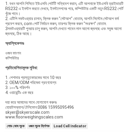
1. যখন আপনি পিসিতে ইউএসবি পোর্টটি সন্নিবেশ করান, এটি আপনাকে ইউএসবি ড্রাইভারটি
RS232 এ ইনস্টল করতে দেখবে, ইনস্টলেশনের পরে, কম্পিউটার একটি নতুন RS232 পোর্ট
খুঁজে পাবে।
2. এটিপি সফটওয়্যার চালান, ক্লিক করুন "সেটআপ" বোতাম, আপনি সিস্টেম সেটআপ ফর্ম
প্রবেশ করবে, com পোর্ট নির্বাচন করুন, তারপর ক্লিক করুন "সংরক্ষণ" বোতাম.
3সফটওয়্যারটি পুনরায় চালু করুন, আপনি দেখতে পাবেন লাল আলো জ্বলছে এবং সবুজ আলো
জ্বলছে, ঠিক আছে।
অ্যাপ্লিকেশনঃ
ওজন ফাংশন
কম্পিউটার
প্রতিযোগিতামূলক সুবিধা:
1. পেশাদার প্রস্তুতকারকের সাথে 10 বছর
2. OEM/ODM পরিষেবা গ্রহণযোগ্য
3. ১০০% পরিদর্শন
4. ওয়ারেন্টিঃ এক বছর
দয়া করে আমাদের সাথে যোগাযোগ করুনঃ
হোয়াটসঅ্যাপ/টেলিফোন:0086 15995095496
skyer@skyerscale.com
www.floorweighingscales.com
লোড কোষ সূচক
ওজন সূচক নির্দেশক
Load Cell Indicator