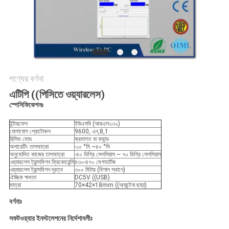
সাইট
ম্যাপ
PRIVACY
POLICY
পণ্যের বর্ণনা
এটিপি ((পিসিতে ওয়্যারলেস)
স্পেসিফিকেশনঃ
ইন্টারফেস
ইউএসবি (আরএস২৩২)
যোগাযোগ প্রোটোকল
9600, এন,8,1
রিসিভ মোড
ক্রমাগত বা কমান্ড
অপারেটিং তাপমাত্রা
-১০ °সি ~৪০ °সি
অনুমোদিত কাজের তাপমাত্রা
-৪০ ডিগ্রি সেলসিয়াস ~ ৭০ ডিগ্রি সেলসিয়াস
ওয়্যারলেস ট্রান্সমিশন ফ্রিকোয়েন্সি
৪৩০-৪৭০ মেগাহার্টজ
ওয়্যারলেস ট্রান্সমিশন দূরত্ব
৩০০ মিটার (বিশাল স্থানে)
ঐচ্ছিক ক্ষমতা
DC5V ((USB)
মাত্রা
70×42×18mm ((অ্যান্টেনা ছাড়া)
বর্ণনাঃ
সফটওয়্যার ইনস্টলেশনের নির্দেশাবলীঃ