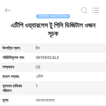
2026
Changzhou
Skyerscale
Co.,Limited.
All
ডিজিটাল ওজন নির্দেশক
Rights
Reserved.
এটিপি ওয়্যারলেস টু পিসি ডিজিটাল ওজন
বাড়ি
সূচক
পণ্য
উৎপত্তি স্থল:
চীন
ভিডিও
পরিচিতিমুলক নাম:
SKYERSCALE
সাক্ষ্যদান:
CE
আমাদের
মডেল নম্বার:
এটিপি
সম্বন্ধে
ন্যূনতম চাহিদার
1
পরিমাণ:
কারখানা
মূল্য:
আলোচনাযোগ্য
পরিদর্শন