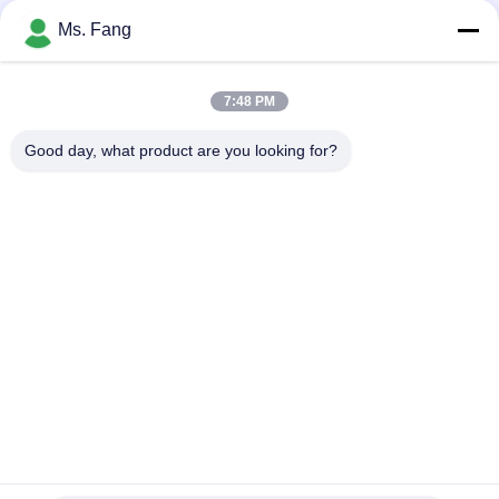
Ms. Fang
স্টেইনলেস স্টীল YAOHUA XK3190- A12ESS প্ল্যাটফর্ম স্কেল / ট্রাক স্কেল জন্য
শিল্প ওজন স্কেল সূচক
7:48 PM
ইন্ডিকেটর ডি পেসো এক্সকে 3190-এ 27 ই টি 7 ই এলইডি এলসিডি ডিসপ্লে ডিজিটাল
ওয়েজিং ইন্ডিকেটর ইলেকট্রনিক প্ল্যাটফর্ম স্কেলের জন্য
Good day, what product are you looking for?
সব
তল ঝাঁকনি আইশ
বেঞ্চ ঝাঁকনি আইশ
ট্রাক ঝাঁকুনি আইশ
পোর্টেবল এক্সল আইশ
তৃণশয্যা ট্রাক আইশ
ডিজিটাল ওজন স্কেল
ইলেকট্রনিক ব্যালেন্স আইশ
ওজন লোড সেল