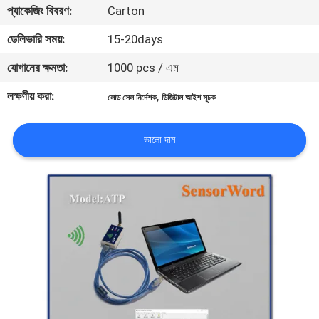
প্যাকেজিং বিবরণ:
Carton
গুণমান
ডেলিভারি সময়:
15-20days
নিয়ন্ত্রণ
যোগানের ক্ষমতা:
1000 pcs / এম
লক্ষণীয় করা:
,
লোড সেল নির্দেশক
ডিজিটাল আইশ সূচক
খবর
ভালো দাম
মামলা
একটি
উদ্ধৃতি
অনুরোধ
করুন