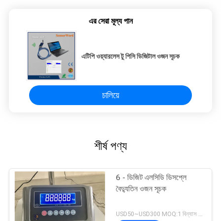
এর সেরা মূল্য পান
এটিপি ওয়্যারলেস টু পিসি ডিজিটাল ওজন সূচক
চালিয়ে
শীর্ষ পণ্য
6 - ডিজিট এলসিডি ডিসপ্লে
বৈদ্যুতিন ওজন সূচক
USD50~USD300 MOQ:1 বিন্যাস করুন