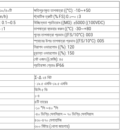
/৩০/৪০টি
ক্ষতিপূরণকৃত তাপমাত্রা ((°C): -10~+50
km/h)
স্ট্যাটিক ত্রুটি (% F.S):0.১~০।3
.S): 0.1~0.5
বিচ্ছিন্নতা প্রতিরোধ ((MΩ): ≥5000 ((100VDC)
±০।1
তাপমাত্রা ব্যবহার করুন ((°C): -30~+80
শূন্যে তাপমাত্রা প্রভাব ((F.S/10°C): 003
স্প্যানের উপর তাপমাত্রা প্রভাব ((F.S/10°C): 005
নিরাপদ ওভারলোড ((%): 120
চূড়ান্ত ওভারলোড ((%): 150
নেট ওজন ((কেজি): ৪৫
প্রতিরক্ষা গ্রেডঃ IP66
Σ-Δ ২৪ বিট
∙ ১৯.৫ এমভি-১৯.৫ এমভি
ডিসি ৫ ভি
১-৪
৪টি তারের
-১০ °সি ~৪০ °সি
-৪০ ডিগ্রি সেলসিয়াস ~ ৭০ ডিগ্রি সেলসিয়াস
৪৩০-৪৭০ মেগাহার্টজ
৩০০ মিটার (খোলা জায়গায়)