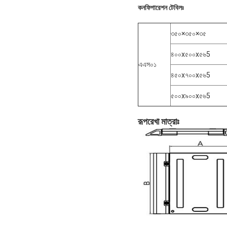
কনফিগারেশন টেবিলঃ
৩৫০×৩৫০×৩৫
৪০০x৫০০x৫৬5
এএস০১
৪৫০x৭০০x৫৬5
৫০০x৯০০x৫৬5
রূপরেখা মাত্রাঃ