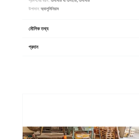
প্রদর্শনের ধরন::
এলসিডি বা এলইডি, এলসিডি
উপাদান:
অ্যালুমিনিয়াম
মৌলিক তথ্য
প্রদান