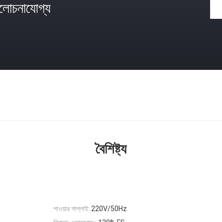
োচনাযোগ্য
বৈশিষ্ট্য
পাওয়ার সাপ্লাই:
220V/50Hz