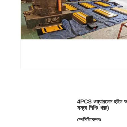
4PCS ওয়্যারলেস হুইল অক্
সস্তা শিপিং খরচ)
স্পেসিফিকেশনঃ