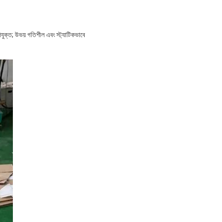
ক্ত; উভয় গতিশীল এবং স্ট্যাটিকভাবে