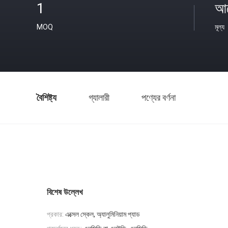
1
আল
MOQ
মূল্য
বৈশিষ্ট্য
গ্যালারী
পণ্যের বর্ণনা
বিশেষ উল্লেখ
প্রকার:
এক্সেল স্কেল, অ্যালুমিনিয়াম প্যাড