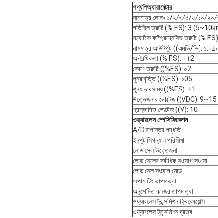
পণ্য
পি
অ্যারামেটার
নামমাত্র লোডঃ ১/২/৩/৫/৬/১০/২০
গতিশীল ত্রুটি (% F.S): 3 (5~10
স্ট্যাটিক কম্প্রিহেনসিভ ত্রুটি (% F
নামমাত্র আউটপুট ((এমভি/ভি): ১.০
অ-রৈখিকতা (% F.S): ০।2
কোণে ত্রুটি ((%F.S): ০2
পুনরাবৃত্তি ((%F.S): ০05
শূন্য ভারসাম্য ((%F.S): ±1
উত্তেজনার ভোল্টেজ ((VDC): 9~15
প্রস্তাবিত ভোল্টেজ ((V): 10
ওয়্যারলেস স্পেসিফিকেশন
A/D রূপান্তর পদ্ধতি
ইনপুট সিগন্যাল পরিসীমা
লোড সেল উত্তেজনা
লোড সেলের সর্বাধিক সংযোগ সংখ্যা
লোড সেল সংযোগ মোড
অপারেটিং তাপমাত্রা
অনুমোদিত কাজের তাপমাত্রা
ওয়্যারলেস ট্রান্সমিশন ফ্রিকোয়েন্সি
ওয়্যারলেস ট্রান্সমিশন দূরত্ব