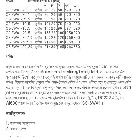
মডেল
বিভাগ
সঠিকতা
আকার (মিমি)
এ
বি
সি
এল
φ
CS-SWA1-2t
1
তৃতীয়
70
200
50
620
320
CS-SWA1-3t
1
তৃতীয়
70
200
50
620
320
CS-SWA1-5t
2
তৃতীয়
85
200
70
720
320
CS-SWA1-10t
5
তৃতীয়
106
200
75
940
320
CS-SWA1-15t
5
তৃতীয়
140
200
90
897
320
CS-SWA1-20t
5
তৃতীয়
155
220
100
1050
320
CS-SWA1-30t
10
তৃতীয়
150
220
120
1260
320
CS-SWA1-40t
10
তৃতীয়
214
300
105
1263
380
CS-SWA1-50t
20
তৃতীয়
214
300
105
1263
380
বর্ণনাঃ
ওয়্যারলেস ক্রেন সিস্টেম / ওয়্যারলেস ক্রেন স্কেল সিএস-এসডাব্লুএ 1 মাল্টি-ফাংশন
অপারেশনঃ Tare;Zero;Auto zero tracking;Total;Hold; ওভারলোড সতর্কতা
এবং রেকর্ড, রিমোট কন্ট্রোলার ইত্যাদি ফাংশনগুলির মাধ্যমে পরিচালনা করুন।ব্যবহারকারী-বান্ধব
নকশা: স্টিলের হাউজিং স্কেল বডি, উচ্চ-টেনশন চেইন এবং হুক; শক্তি বন্ধের ক্ষেত্রে ওজন ডেটা
সংরক্ষণ সুরক্ষা;কিবোর্ড ক্যালিব্রেশন, পরিচালনা করা সহজ; শক্তি সঞ্চয় মোড,অপারেশন ছাড়াই 1
ঘন্টা পরে স্বয়ংক্রিয়ভাবে বন্ধ;২০০০ ওজন পর্যন্ত ডেটা রেকর্ড সংগ্রহ, রেকর্ডগুলি বাছাই,
অনুসন্ধান এবং মুদ্রণ করা যেতে পারে;নির্দেশক মধ্যে মাইক্রো-প্রিন্টার; RS232 ঐচ্ছিক।
WI680 ওয়্যারলেস নির্দেশক সহ ওয়্যারলেস ক্রেন স্কেল CS-SWA1।
অ্যাপ্লিকেশনঃ
1. যানবাহন উত্তোলন
2. ওজন ফাংশন