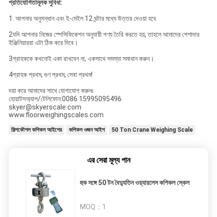
প্রতিযোগিতামূলক সুবিধা:
1. আপনার অনুসন্ধান এবং ই-মেইল 12 ঘন্টার মধ্যে উত্তর দেওয়া হবে.
2যদি আপনার নিজের স্পেসিফিকেশন অনুযায়ী পণ্য তৈরি করতে হয়, তাহলে আমাদের পেশাদার
ইঞ্জিনিয়াররা এটা ঠিক করে দিবে।
3গ্রাহককে কখনোই একা রাখবেন না, একসাথে সমস্যা সমাধান করুন।
4গ্রাহক প্রথম, গুণ প্রথম, সেবা প্রথম!
দয়া করে আমাদের সাথে যোগাযোগ করুনঃ
হোয়াটসঅ্যাপ/টেলিফোন:0086 15995095496
skyer@skyerscale.com
www.floorweighingscales.com
শিল্পকৌশল কপিকল আইশের
কপিকল ওজন আইশ
50 Ton Crane Weighing Scale
এর সেরা মূল্য পান
হুক সঙ্গে 50 টন বৈদ্যুতিন ওয়্যারলেস কপিকল স্কেল
MOQ：
1