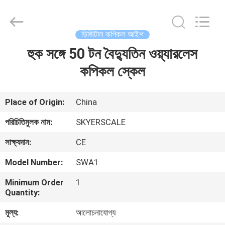
2026
Changzhou
Skyerscale
Co.,Limited.
All
ডিজিটাল কপিকল আইশ
Rights
Reserved.
হুক সঙ্গে 50 টন বৈদ্যুতিন ওয়্যারলেস
বাড়ি
কপিকল স্কেল
পণ্য
Place of Origin:
China
ভিডিও
পরিচিতিমুলক নাম:
SKYERSCALE
সাক্ষ্যদান:
CE
আমাদের
Model Number:
SWA1
সম্বন্ধে
Minimum Order
1
Quantity:
কারখানা
মূল্য:
আলোচনাযোগ্য
পরিদর্শন