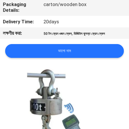
Packaging
carton/wooden box
Details:
গুণমান
Delivery Time:
20days
নিয়ন্ত্রণ
লক্ষণীয় করা:
,
50 টন ক্রেন ওজন স্কেল
ডিজিটাল ঝুলন্ত ক্রেন স্কেল
খবর
ভালো দাম
মামলা
একটি
উদ্ধৃতি
অনুরোধ
করুন